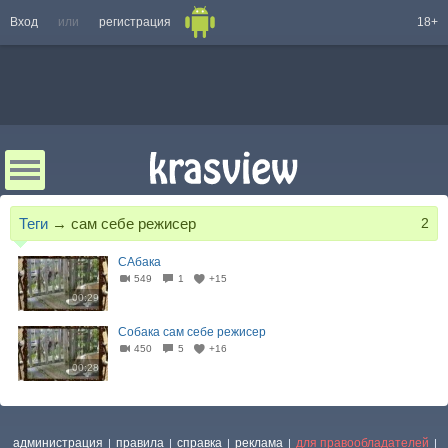
Вход
или
регистрация
18+
Теги
→
сам себе режисер
2
САбака
549
1
+15
00:29
Собака сам себе режисер
450
5
+16
00:28
администрация
правила
справка
реклама
для правообладателей
|
|
|
|
|