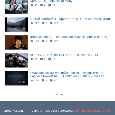
MWC 2015_ новинки от Sony
38
0
+4
04:14
Новый Трамвай R1 'Кристалл' 2014 - УРАЛТРАНСМАШ
297
8
+21
04:39
[BadComedian] - Нереальная Любовь (фильм про ТП)
160
2
+23
24:35
КОРОБКА ПЕРЕДАЧ #472 от 22 февраля 2014
22
0
+1
24:31
Отличная штука для геймеров владеющих iPhone -
Logitech PowerShell™ Controller + Battery - Russian
166
1
+7
00:31
1
2
→
администрация
правила
справка
реклама
для правообладателей
|
|
|
|
|