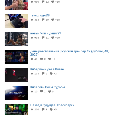
680
12
+16
00:08
текнолоджИИ
353
10
+18
00:45
новый Чип и Дейл ??
938
11
+20
00:23
День разоблачения | Русский трейлер #2 (Дубляж, 4К,
2026)
45
0
+5
02:48
Киберпанк уже в Китае ....
174
5
−3
00:39
Кипелов - Весы Судьбы
10
1
0
05:00
Назад в будущее. Красноярск
260
3
+5
00:21