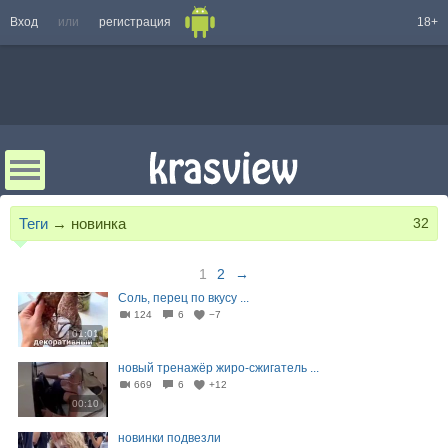
Вход
или
регистрация
18+
Теги
→
новинка
32
1
2
→
Соль, перец по вкусу ...
124
6
−7
01:01
новый тренажёр жиро-сжигатель ...
669
6
+12
00:10
новинки подвезли