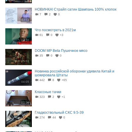
НОВИНКА! Страйп сатин Шампань 100% хлопок
7
2
0
02:11
Что посмотреть в 2021м
61
0
+3
08:37
DOOM MP Beta Пушечное мясо
35
0
0
15:51
Новинка российской оборонки удивила Китай и
шокировала Штаты
442
6
+65
04:05
Классные тачки
323
2
+1
00:58
Гладкоствольный СКС 9.5-39
274
44
0
02:38