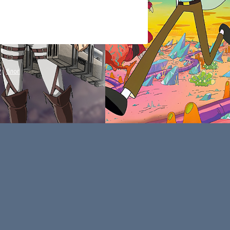
P
|
блог