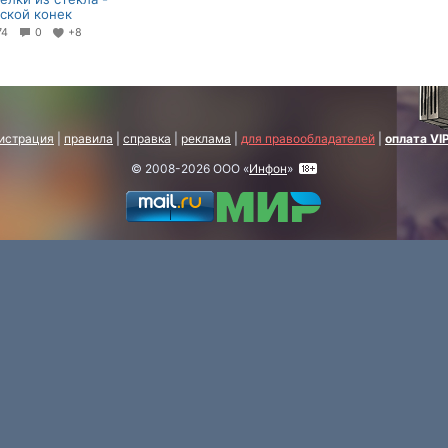
ской конек
74
0
+8
истрация
|
правила
|
справка
|
реклама
|
для правообладателей
|
оплата VI
© 2008-2026 ООО «
Инфон
»