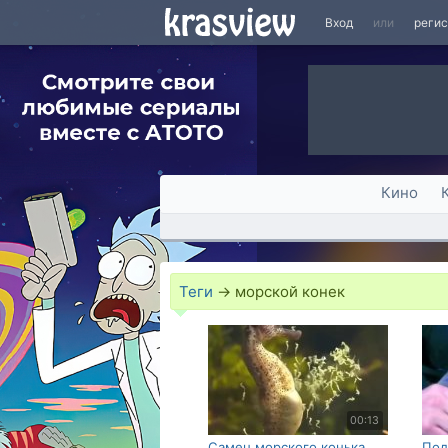
Вход
или
реги
Кино
Теги
→
морской конек
00:13
Самец морского конька
Под