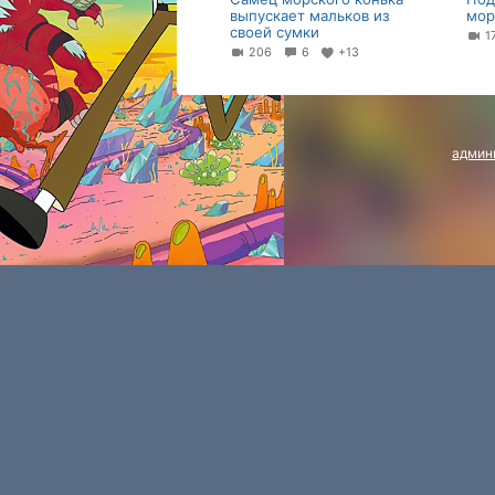
выпускает мальков из
мор
своей сумки
1
206
6
+13
админ