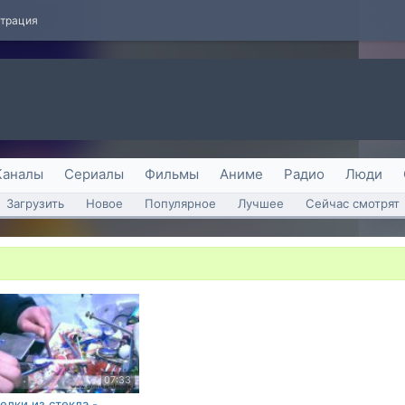
страция
Каналы
Сериалы
Фильмы
Аниме
Радио
Люди
Загрузить
Новое
Популярное
Лучшее
Сейчас смотрят
07:33
елки из стекла -