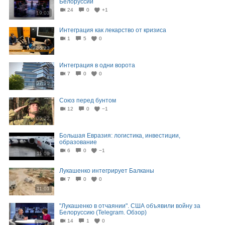
Белоруссии
24
0
+1
19:03
Интеграция как лекарство от кризиса
1
5
0
36:23
Интеграция в одни ворота
7
0
0
07:10
Союз перед бунтом
12
0
−1
05:22
Большая Евразия: логистика, инвестиции,
образование
6
0
−1
11:09
Лукашенко интегрирует Балканы
7
0
0
11:01
"Лукашенко в отчаянии". США объявили войну за
Белоруссию (Telegram. Обзор)
14
1
0
12:14