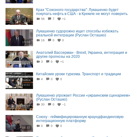
Крах "Союзного государства": Лукашенко будет
покупать нефть в США - в Кремле не могут поверить
56
7
+1
10:11
Лукашенко судорожно ищет способы избежать
реальной интеграции (Руслан Осташко)
16
0
0
10:00
Анатолий Вассерман - Brexit, Украина, интеграция и
другие прогнозы на 2020
3
0
+1
10:17
Китайские уроки туризма. Транспорт и традиции
4
0
0
24:02
Лукашенко угрожает России «украинским сценарием»
(Руслан Осташко)
30
0
−1
10:12
Союзу - геймифицированную краундфандинговую
интеграционную платформу
0
0
0
08:37