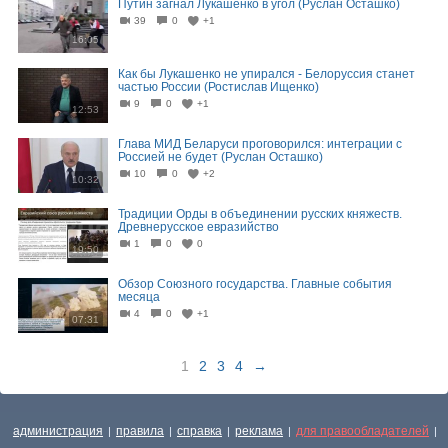
Путин загнал Лукашенко в угол (Руслан Осташко)
39
0
+1
16:05
Как бы Лукашенко не упирался - Белоруссия станет
частью России (Ростислав Ищенко)
9
0
+1
12:53
Глава МИД Беларуси проговорился: интеграции с
Россией не будет (Руслан Осташко)
10
0
+2
10:32
Традиции Орды в объединении русских княжеств.
Древнерусское евразийство
1
0
0
19:50
Обзор Союзного государства. Главные события
месяца
4
0
+1
07:31
1
2
3
4
→
администрация
правила
справка
реклама
для правообладателей
|
|
|
|
|