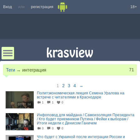
Вход
или
регистрация
18+
Теги
→
интеграция
71
1
2
3
4
→
Политэкономическая лекция Семена Уралова на
встрече с читателями в Краснодаре
1
1
0
03:07:34
Инфоповод для майдана / Самоизоляция Президента
/ Кто будет приемником Путина / Фейки к выборам /
Итоги недели с Денисом Ганичем
01:15:18
0
0
0
Что будет с Украиной после интеграции России и