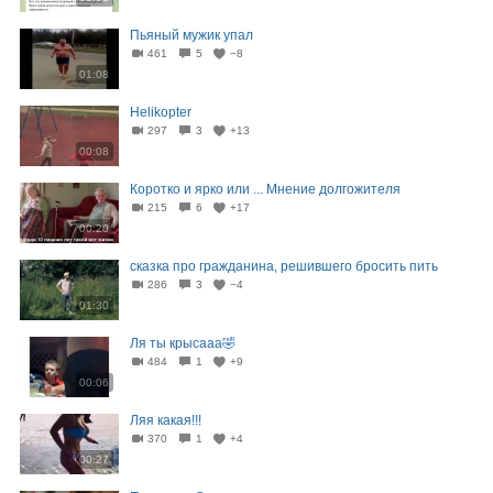
Пьяный мужик упал
461
5
−8
01:08
Helikopter
297
3
+13
00:08
Коротко и ярко или ... Мнение долгожителя
215
6
+17
00:20
сказка про гражданина, решившего бросить пить
286
3
−4
01:30
Ля ты крысааа🤣
484
1
+9
00:06
Ляя какая!!!
370
1
+4
00:27