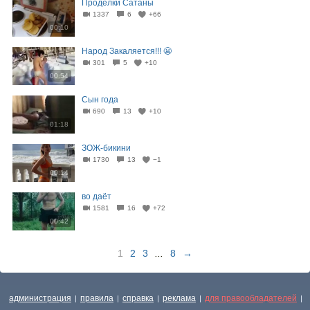
Проделки Сатаны
1337
6
+66
00:10
Народ Закаляется!!! 😬
301
5
+10
00:54
Сын года
690
13
+10
01:18
ЗОЖ-бикини
1730
13
−1
00:14
во даёт
1581
16
+72
00:42
1
2
3
...
8
→
администрация
правила
справка
реклама
для правообладателей
|
|
|
|
|