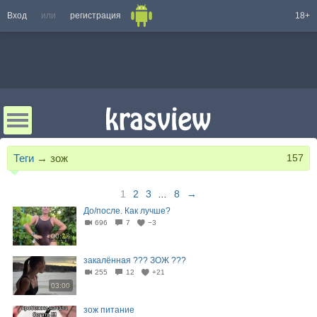
Вход
или
регистрация
18+
Теги
→
зож
157
1
2
3
...
8
→
До/после. Как лучше?
696
7
−3
00:23
закалённая ??? ЗОЖ ???
255
12
+21
03:00
зож питание