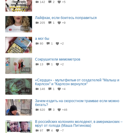
142
2
+5
00:05
Лайфхак, eсли боитесь поправиться
205
1
+9
00:07
а мог бы
80
1
+2
00:11
Сокрушители мимометров
13
1
+2
15:02
«Сердце» - мультфильм от создателей "Малыш и
Карлсон" и "Карлсон вернулся"
146
1
+4
08:49
Зачем ездить на скоростном трамвае если можно
бегать?
620
3
+46
01:00
В российских колониях молодеют, в американских –
мрут от голода (Маша Питинова)
97
4
−7
05:38