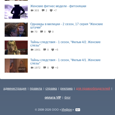
Женские фитнес модели - фитоняшки
303
2
+7
02:24
Однажды в милиции - 2 сезон, 17 серия "Женские
штучки"
70
0
0
24:01
Тайны следствия - 1 сезон, "Фильм 4/2. Женские
слезы"
1901
0
+5
50:59
Тайны следствия - 1 сезон, "Фильм 4/1. Женские
слезы"
1972
0
+3
49:52
администрация
правила
справка
реклама
для правообладателей
|
|
|
|
|
оплата VIP
блог
|
Инфон
© 2008-2026 ООО «
»