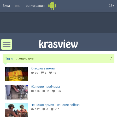
Вход
или
регистрация
18+
Теги
→
женские
7
Классные ножки
99
1
−8
00:17
Женские проблемы
516
11
+26
00:29
Чешская армия - женские войска
397
0
+10
02:02