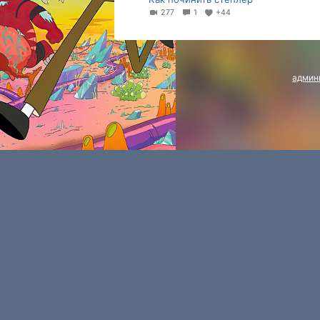
277
1
+44
админ