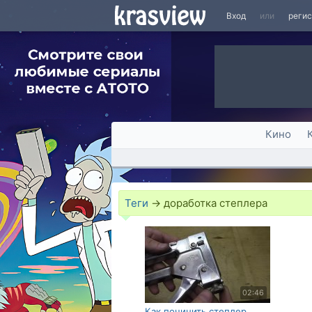
Вход
или
реги
Кино
Теги
→
доработка степлера
02:46
Как починить степлер