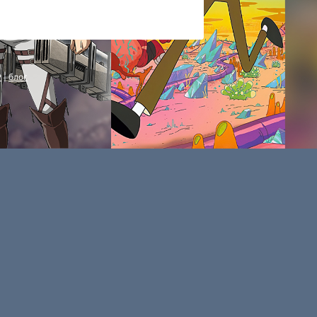
P
|
блог