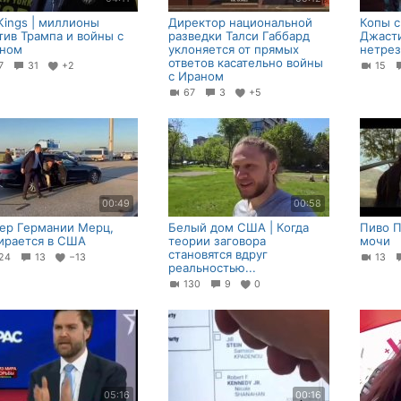
Kings | миллионы
Директор национальной
Копы с
тив Трампа и войны с
разведки Талси Габбард
Джасти
ном
уклоняется от прямых
нетре
ответов касательно войны
47
31
+2
15
с Ираном
67
3
+5
00:49
00:58
ер Германии Мерц,
Белый дом США | Когда
Пиво 
ирается в США
теории заговора
мочи
становятся вдруг
24
13
−13
13
реальностью...
130
9
0
05:16
00:16