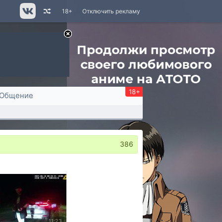
18+
Отключить рекламу
18+
Общение
386
11:23