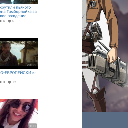
крутили пьяного
на Тимберлейка за
звое вождение
4
0
20:38
ПО-ЕВРОПЕЙСКИ из
0
+2
01:00