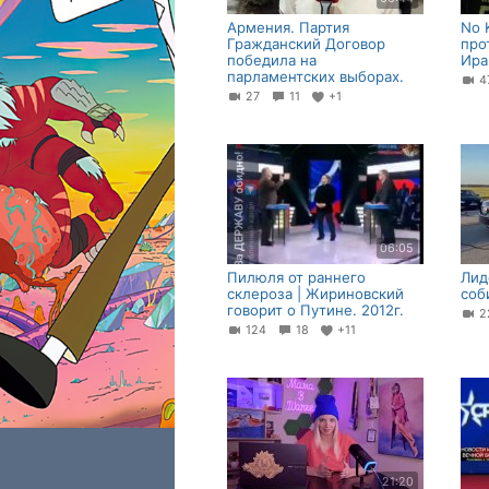
Армения. Партия
No 
Гражданский Договор
про
победила на
Ира
парламентских выборах.
27
11
+1
06:05
Пилюля от раннего
Лид
склероза | Жириновский
соб
говорит о Путине. 2012г.
2
124
18
+11
21:20