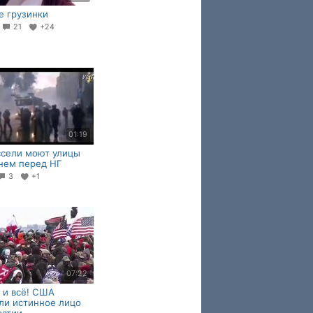
 грузинки
5
21
+24
01:19
сели моют улицы
нем перед НГ
3
+1
07:22
т и всё! США
ли истинное лицо