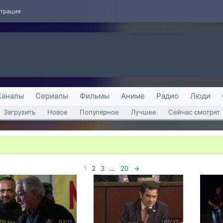
страция
Каналы
Сериалы
Фильмы
Аниме
Радио
Люди
Загрузить
Новое
Популярное
Лучшее
Сейчас смотрят
1
2
3
...
20
→
04:11
05:12