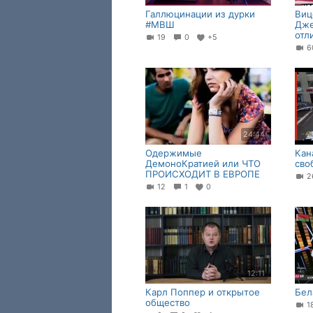
Галлюцинации из дурки
Виц
#МВШ
Дже
отл
19
0
+5
24:44
Одержимые
Кан
ДемоноКратией или ЧТО
сво
ПРОИСХОДИТ В ЕВРОПЕ
2
12
1
0
12:11
Карл Поппер и открытое
Бел
общество
1