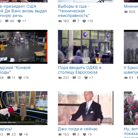
е-президент США
Выборы в сша -
Мнение
й Ди Вэнс вновь выдал
"техническая
60
ичную речь.
неисправность"
60
46
+1
183
7
+10
01:39
02:00
адский "Конвой
Пора вводить ОДКБ в
У Брюс
боды"
столицу Евросоюза
шампу
68
11
+15
201
12
+7
63
00:40
00:40
арусь!
Джо тогда и сейчас
Ну, во
показа
83
33
+9
153
2
+5