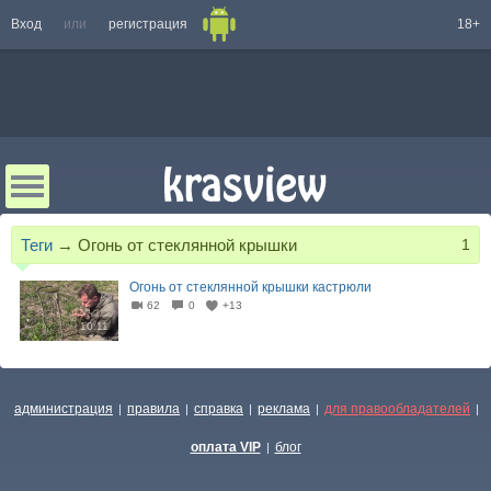
Вход
или
регистрация
18+
Теги
→
Огонь от стеклянной крышки
1
Огонь от стеклянной крышки кастрюли
62
0
+13
10:11
администрация
правила
справка
реклама
для правообладателей
|
|
|
|
|
оплата VIP
блог
|