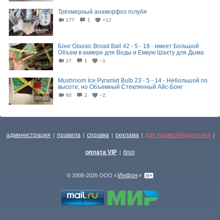
Трёхмерный анаморфоз голубя
177
1
+12
01:00
Бонг Glassic Broad Ball 42 - 5 - 18 - имеет Большой
Объем в камере для Воды и Емкую Шахту для Дыма
27
1
−1
00:11
Mushroom Ice Pyramid Bulb 23 - 5 - 14 - Небольшой по
высоте, но Объемный Стеклянный Айс-Бонг
60
2
−2
00:32
администрация
правила
справка
реклама
для правообладателей
|
|
|
|
|
оплата VIP
блог
|
Инфон
© 2008-2026 ООО «
»