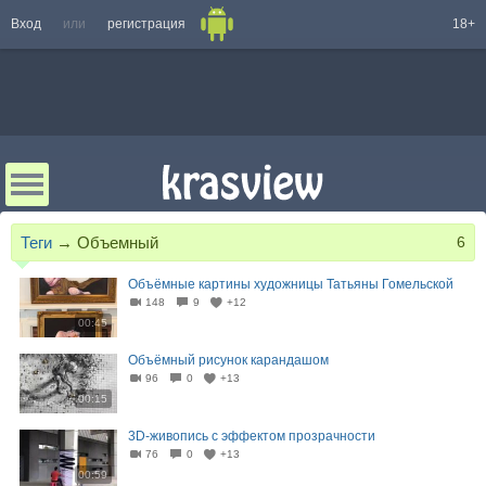
Вход
или
регистрация
18+
Теги
→
Объемный
6
Объёмные картины художницы Татьяны Гомельской
148
9
+12
00:45
Объёмный рисунок карандашом
96
0
+13
00:15
3D-живопись с эффектом прозрачности
76
0
+13
00:59