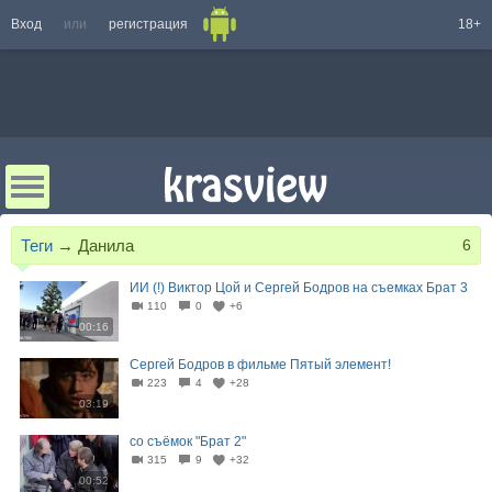
Вход
или
регистрация
18+
Теги
→
Данила
6
ИИ (!) Виктор Цой и Сергей Бодров на съемках Брат 3
110
0
+6
00:16
Сергей Бодров в фильме Пятый элемент!
223
4
+28
03:19
со съёмок "Брат 2"
315
9
+32
00:52