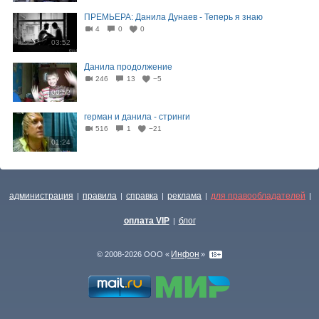
ПРЕМЬЕРА: Данила Дунаев - Теперь я знаю
4
0
0
03:52
Данила продолжение
246
13
−5
00:52
герман и данила - стринги
516
1
−21
01:24
администрация
правила
справка
реклама
для правообладателей
|
|
|
|
|
оплата VIP
блог
|
Инфон
© 2008-2026 ООО «
»