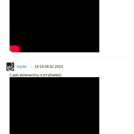
top4ik
19:19 08.02.2024
•
Само включилось в ютубчике))