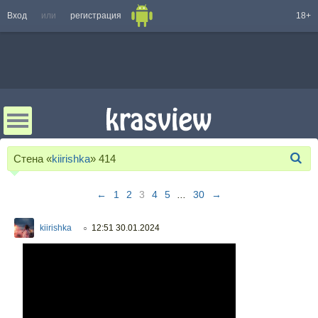
Вход
или
регистрация
18+
Стена «
kiirishka
»
414
←
1
2
3
4
5
...
30
→
kiirishka
12:51 30.01.2024
○