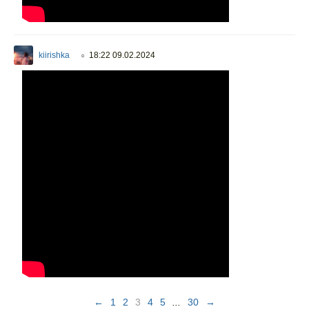
kiirishka
18:22 09.02.2024
○
←
1
2
3
4
5
...
30
→