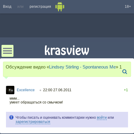
Вход
или
регистрация
18+
Обсуждение видео «
Lindsey Stirling - Spontaneous Me
»
1
Excellence
22:00 27.06.2011
+1
○
ммм...
умеет обращаться со смычком!
Чтобы писать и оценивать комментарии нужно
войти
или
зарегистрироваться