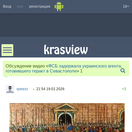
Вход
или
регистрация
18+
Обсуждение видео «
ФСБ задержала украинского агента,
готовившего теракт в Севастополе
»
1
speexz
21:54 19.01.2026
+3
○