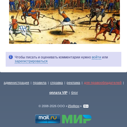
Чтобы писать и оценивать комментарии нужно
войти
или
зарегистрироваться
администрация
правила
справка
реклама
для правообладателей
|
|
|
|
|
оплата VIP
блог
|
Инфон
© 2008-2026 ООО «
»