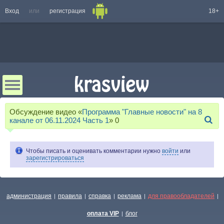
Вход
или
регистрация
18+
Обсуждение видео «
Программа "Главные новости" на 8
канале от 06.11.2024 Часть 1
»
0
Чтобы писать и оценивать комментарии нужно
войти
или
зарегистрироваться
администрация
правила
справка
реклама
для правообладателей
|
|
|
|
|
оплата VIP
блог
|