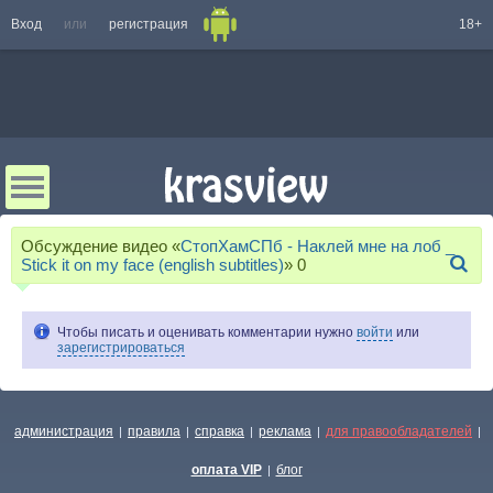
Вход
или
регистрация
18+
Обсуждение видео «
СтопХамСПб - Наклей мне на лоб _
Stick it on my face (english subtitles)
»
0
Чтобы писать и оценивать комментарии нужно
войти
или
зарегистрироваться
администрация
правила
справка
реклама
для правообладателей
|
|
|
|
|
оплата VIP
блог
|