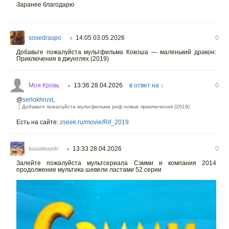
Заранее благодарю
sosedraspo
14:05 03.05.2026
0
○
Добавьте пожалуйста мультфильма Кокоша — маленький дракон:
Приключения в джунглях (2019)
Моя Кровь
13:36 28.04.2026
в ответ на ↓
0
○
@
serlokhrust
,
Добавьте пожалуйста мультфильма риф новые приключения (2019)
Есть на сайте:
zseek.ru/movie/Rif_2019
kazakcush
13:33 28.04.2026
0
○
Залейте пожалуйста мультсериала Сэмми и компания 2014
продолжение мультика шевели ластами 52 серии