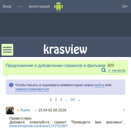
Вход
или
регистрация
18+
Предложение о добавлении сериалов и фильмов
389
с начала
Чтобы писать и оценивать комментарии нужно
войти
или
зарегистрироваться
1
2
3
...
39
→
★
Raine
15:54 02.08.2026
0
○
Приветствую.
Добавьте пожалуйста сериал "Приводите мне красивых",
www.kinopoisk.ru/series/12475109/?