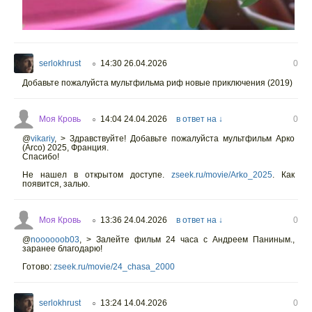
serlokhrust
14:30 26.04.2026
0
○
Добавьте пожалуйста мультфильма риф новые приключения (2019)
Моя Кровь
14:04 24.04.2026
в ответ на ↓
0
○
@
vikariy
,
> Здравствуйте! Добавьте пожалуйста мультфильм Арко
(Arco) 2025, Франция.
Спасибо!
Не нашел в открытом доступе.
zseek.ru/movie/Arko_2025
. Как
появится, залью.
Моя Кровь
13:36 24.04.2026
в ответ на ↓
0
○
@
noooooob03
,
> Залейте фильм 24 часа с Андреем Паниным.,
заранее благодарю!
Готово:
zseek.ru/movie/24_chasa_2000
serlokhrust
13:24 14.04.2026
0
○