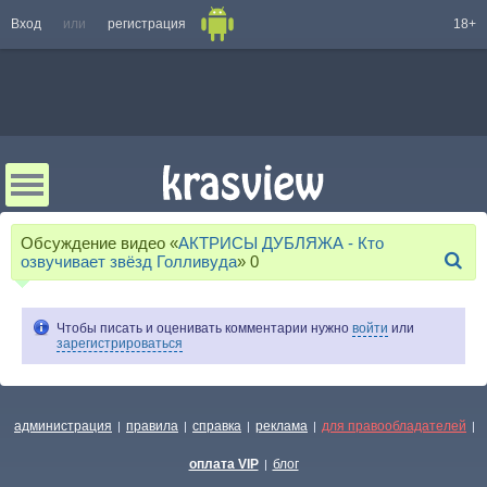
Вход
или
регистрация
18+
Обсуждение видео «
АКТРИСЫ ДУБЛЯЖА - Кто
озвучивает звёзд Голливуда
»
0
Чтобы писать и оценивать комментарии нужно
войти
или
зарегистрироваться
администрация
правила
справка
реклама
для правообладателей
|
|
|
|
|
оплата VIP
блог
|