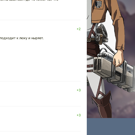
+2
подходит к люку и ныряет.
+3
+3