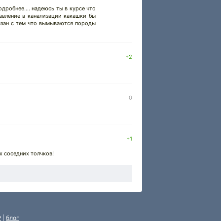
дробнее.... надеюсь ты в курсе что
авление в канализации какашки бы
вязан с тем что вымываются породы
+2
0
+1
х соседних толчков!
P
|
блог