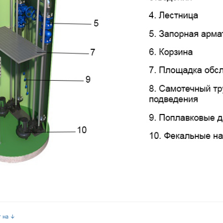
т на ↓