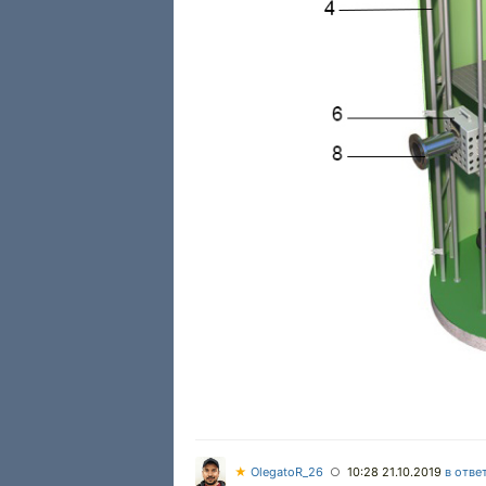
★
OlegatoR_26
10:28 21.10.2019
в отве
○