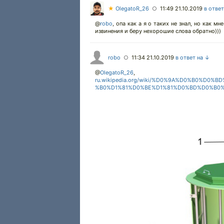
★
OlegatoR_26
11:49 21.10.2019
в отве
○
@
robo
,
опа как а я о таких не знал, но как м
извинения и беру нехорошие слова обратно)))
robo
11:34 21.10.2019
в ответ на ↓
○
@
OlegatoR_26
,
ru.wikipedia.org/wiki/%D0%9A%D0%B0%
%B0%D1%81%D0%BE%D1%81%D0%BD%D0%B0%