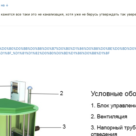
т на ↓
не кажется все таки это не канализация, хотя уже не берусь утверждать так уве
D0%BD%D0%B0%D0%BB%D0%B8%D0%B7%D0%B0%D1%86%D0%B8%D0%BE%D0%BD%D
D1%8F_%D1%81%D1%82%D0%B0%D0%BD%D1%86%D0%B8%D1%8F