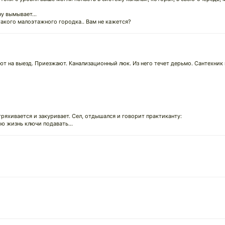
у вымывает...
акого малоэтажного городка.. Вам не кажется?
ют на выезд. Приезжают. Канализационный люк. Из него течет дерьмо. Сантехник 
ряхивается и закуривает. Сел, отдышался и говорит практиканту:
всю жизнь ключи подавать...