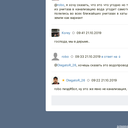
@
robo
,
я хочу сказать, что это что угодно но 
из унитаза в канализацию вода угодит самот
полились во всех ближайших унитазах в хаты 
земли как вариант
Korey
09:41 21.10.2019
○
господа, мы в дерьме..
robo
09:33 21.10.2019
в ответ на ↓
○
@
OlegatoR_26
,
хочешь сказать это водопровод
★
OlegatoR_26
09:22 21.10.2019
○
robo пизд#бол, ну это же явно не канализация
админ