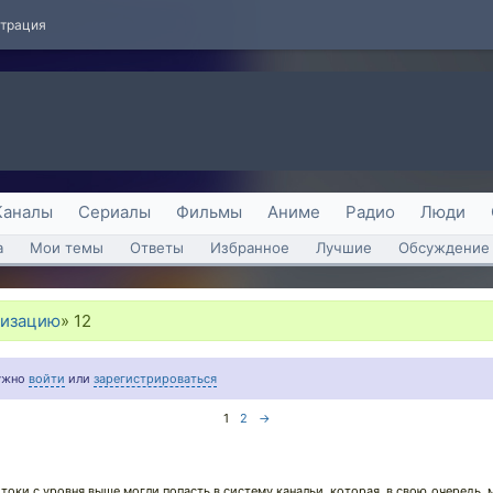
страция
Каналы
Сериалы
Фильмы
Аниме
Радио
Люди
а
Мои темы
Ответы
Избранное
Лучшие
Обсуждение 
лизацию
»
12
нужно
войти
или
зарегистрироваться
1
2
→
токи с уровня выше могли попасть в систему канальи, которая, в свою очередь, м