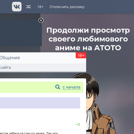
18+
Отключить рекламу
18+
Общение
сайта
с начала
+2
огла забиться где-то ниже. Так что