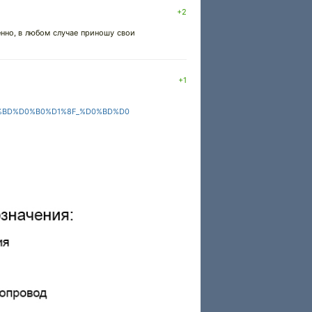
+2
ренно, в любом случае приношу свои
+1
0%BD%D0%B0%D1%8F_%D0%BD%D0