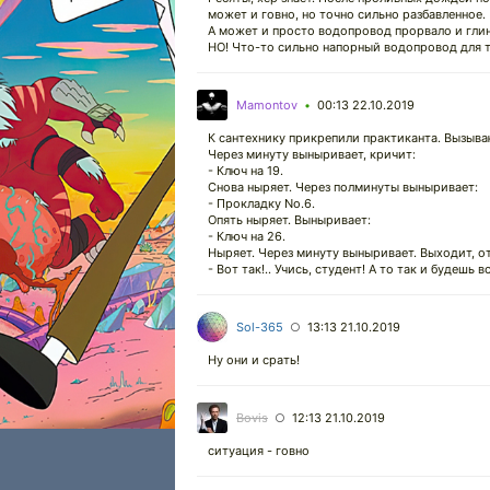
может и говно, но точно сильно разбавленное.
А может и просто водопровод прорвало и глин
НО! Что-то сильно напорный водопровод для т
Mamontov
00:13 22.10.2019
•
К сантехнику прикрепили практиканта. Вызыва
Через минуту выныривает, кричит:
- Ключ на 19.
Снова ныряет. Через полминуты выныривает:
- Прокладку No.6.
Опять ныряет. Выныривает:
- Ключ на 26.
Ныряет. Через минуту выныривает. Выходит, от
- Вот так!.. Учись, студент! А то так и будешь 
Sol-365
13:13 21.10.2019
○
Ну они и срать!
Bovis
12:13 21.10.2019
○
ситуация - говно