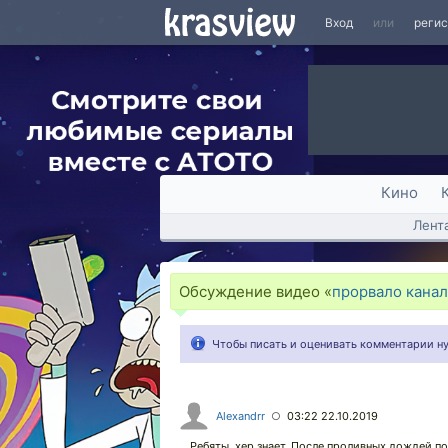
Вход
или
реги
Кино
Лент
Обсуждение видео «
прорвало кана
Чтобы писать и оценивать комментарии 
Alexandrr
03:22 22.10.2019
○
Ребяты, хер знает. После проливных дождей по