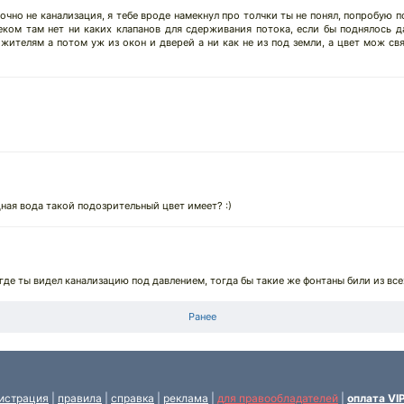
точно не канализация, я тебе вроде намекнул про толчки ты не понял, попробую по
еком там нет ни каких клапанов для сдерживания потока, если бы поднялось д
жителям а потом уж из окон и дверей а ни как не из под земли, а цвет мож с
ная вода такой подозрительный цвет имеет? :)
, где ты видел канализацию под давлением, тогда бы такие же фонтаны били из все
Ранее
истрация
|
правила
|
справка
|
реклама
|
для правообладателей
|
оплата VI