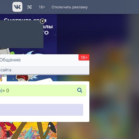
18+
Отключить рекламу
18+
Общение
сайта
)
»
0
P
|
блог