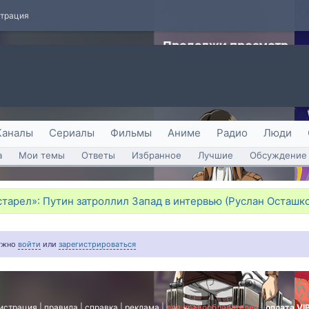
страция
Каналы
Сериалы
Фильмы
Аниме
Радио
Люди
а
Мои темы
Ответы
Избранное
Лучшие
Обсуждение 
тарел»: Путин затроллил Запад в интервью (Руслан Осташко
нужно
войти
или
зарегистрироваться
истрация
|
правила
|
справка
|
реклама
|
для правообладателей
|
оплата VI