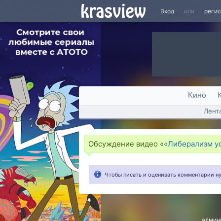
Вход
или
реги
Кино
Лент
Обсуждение видео «
«Либерализм ус
Чтобы писать и оценивать комментарии 
админ