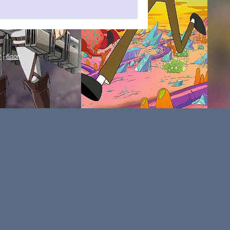
P
|
блог