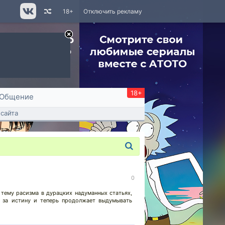
18+
Отключить рекламу
18+
Общение
сайта
0
 тему расизма в дурацких надуманных статьях,
о за истину и теперь продолжает выдумывать