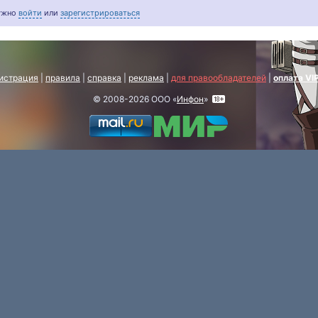
нужно
войти
или
зарегистрироваться
истрация
|
правила
|
справка
|
реклама
|
для правообладателей
|
оплата VI
© 2008-2026 ООО «
Инфон
»