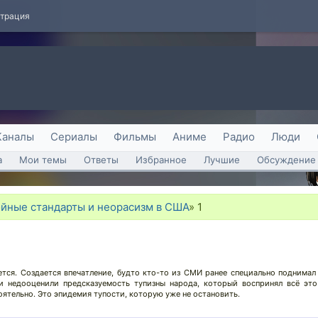
страция
Каналы
Сериалы
Фильмы
Аниме
Радио
Люди
а
Мои темы
Ответы
Избранное
Лучшие
Обсуждение 
ойные стандарты и неорасизм в США
»
1
ется. Создается впечатление, будто кто-то из СМИ ранее специально поднимал
и недооценили предсказуемость тупизны народа, который воспринял всё эт
ятельно. Это эпидемия тупости, которую уже не остановить.