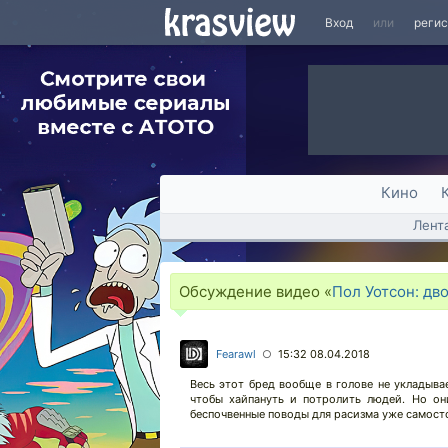
Вход
или
реги
Кино
Лент
Обсуждение видео «
Пол Уотсон: дв
Fearawl
15:32 08.04.2018
○
Весь этот бред вообще в голове не укладыва
чтобы хайпануть и потролить людей. Но он
беспочвенные поводы для расизма уже самосто