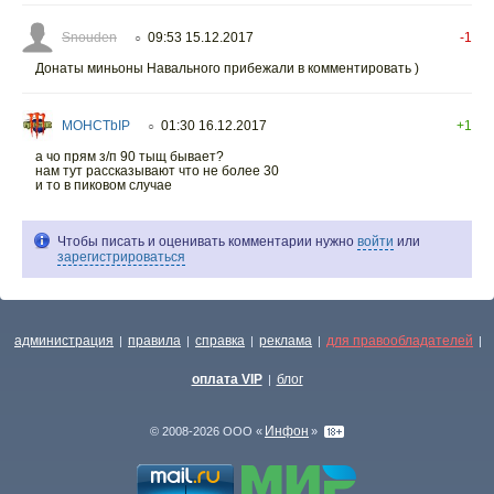
Snouden
09:53 15.12.2017
-1
○
Донаты миньоны Навального прибежали в комментировать )
MOHCTbIP
01:30 16.12.2017
+1
○
а чо прям з/п 90 тыщ бывает?
нам тут рассказывают что не более 30
и то в пиковом случае
Чтобы писать и оценивать комментарии нужно
войти
или
зарегистрироваться
администрация
правила
справка
реклама
для правообладателей
|
|
|
|
|
оплата VIP
блог
|
Инфон
© 2008-2026 ООО «
»