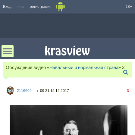
Вход
или
регистрация
18+
Обсуждение видео «
Навальный и нормальная страна
»
3
2116609
09:21 15.12.2017
-3
○
.