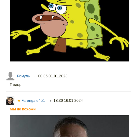
Ромуль
00:35 01.01.2023
○
Пмдор
★
Farengate451
18:30 16.01.2024
○
Мы не похожи