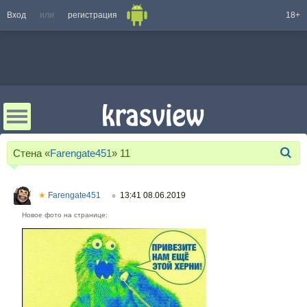
Вход
или
регистрация
18+
Стена «
Farengate451
»
11
★
Farengate451
13:41 08.06.2019
○
Новое фото на странице: