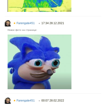
★
Farengate451
17:34 28.12.2021
○
Новое фото на странице:
★
Farengate451
00:07 28.02.2022
○