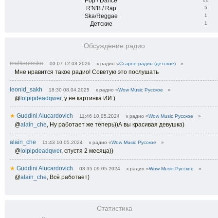
Pop / Dance
R'N'B / Rap
5
Ska/Reggae
1
Детские
1
Обсуждение радио
multiantoska
00:07 12.03.2026
к радио «
Старое радио (детское)
»
Мне нравится такое радио! Советую это послушать
leonid_sakh
18:30 08.04.2025
к радио «
Wow Music Русское
»
@
lolpipdeadqwer
,
у не картинка ИИ )
★
Guddini Alucardovich
11:46 10.05.2024
к радио «
Wow Music Русское
»
@
alain_che
,
Ну работает же теперь))А вы красивая девушка)
alain_che
11:43 10.05.2024
к радио «
Wow Music Русское
»
@
lolpipdeadqwer
,
спустя 2 месяца))
★
Guddini Alucardovich
03:35 09.05.2024
к радио «
Wow Music Русское
»
@
alain_che
,
Всё работает)
Статистика