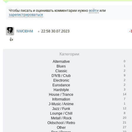
Чтобы писать и оценивать комментарии нужно
войти
или
зарегистрироваться
NWOBHM
22:58 30.07.2023
-
○
👍
Категории
Alternative
0
Blues
1
Classic
2
D'N'B / Club
9
Electronic
2
Eurodance
2
Hardstyle
3
House / Trance
14
Information
7
J-Music / Anime
1
Jazz / Funk
12
Lounge / Chill
8
Metall / Rock
20
Oldschool / Retro
21
Other
27
22