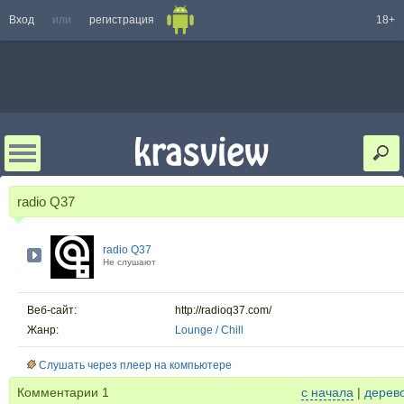
Вход
или
регистрация
18+
radio Q37
radio Q37
Не слушают
Веб-сайт:
http://radioq37.com/
Жанр:
Lounge / Chill
Слушать через плеер на компьютере
Комментарии
1
с начала
|
дерев