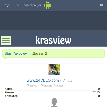
Вход
или
регистрация
18+
Stas Yakovlev
→
Друзья
2
www.24VELO.com
○
Роман
82
видео
106
постов
3
друга
Карма
0
Рейтинг
2085
Характер
0