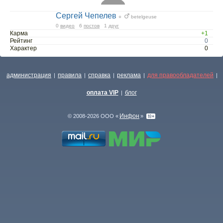
Сергей Чепелев
○
betelgeuse
0
видео
6
постов
1
друг
Карма
+1
Рейтинг
0
Характер
0
администрация
правила
справка
реклама
для правообладателей
|
|
|
|
|
оплата VIP
блог
|
Инфон
© 2008-2026 ООО «
»