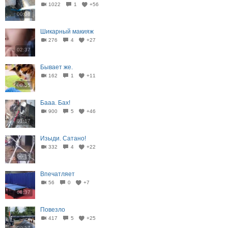
1022
1
+56
00:08
Шикарный макияж
276
4
+27
02:37
Бывает же.
162
1
+11
00:55
Бааа. Бах!
900
5
+46
01:17
Изыди. Сатано!
332
4
+22
00:15
Впечатляет
56
0
+7
08:37
Повезло
417
5
+25
00:57