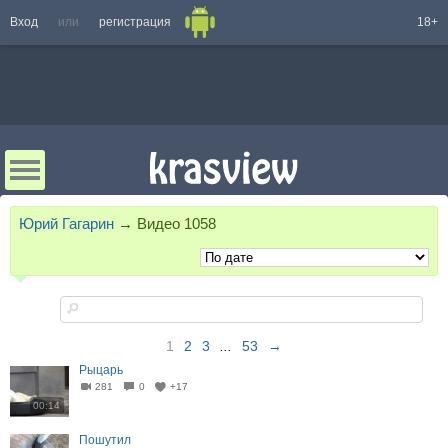
Вход
или
регистрация
18+
Юрий Гагарин
→
Видео
1058
1
2
3
...
53
→
Рыцарь
281
0
+17
00:14
Пошутил