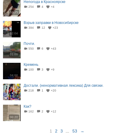
Непогода в Красноярске
254
4
+4
00:45
Взрыв заправки в Новосибирске
394
12
+23
02:04
Почти.
550
6
+43
01:00
Кремень
100
3
+9
04:00
Достали. (ненормативная лексика) Для связки.
218
1
+20
00:27
Как?
162
2
+12
00:20
1
2
3
...
53
→