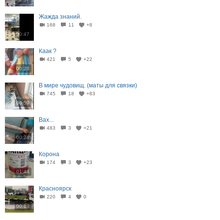
Жажда знаний.
168
11
+8
00:47
Каак ?
421
5
+22
00:28
В мире чудовищ. (маты для связки)
745
18
+83
00:59
Вах...
483
3
+21
00:24
Корона
174
3
+23
01:44
Красноярск
220
4
0
00:13