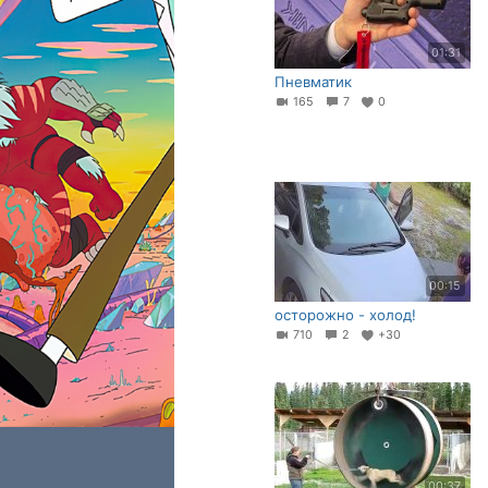
01:31
Пневматик
165
7
0
00:15
осторожно - холод!
710
2
+30
00:37