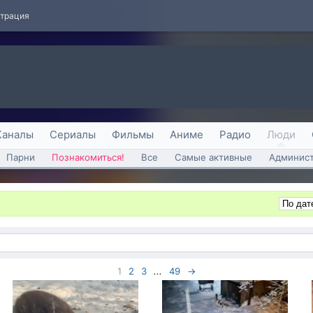
страция
Каналы
Сериалы
Фильмы
Аниме
Радио
Люди
Парни
Познакомиться!
Все
Самые активные
Админист
1
2
3
...
49
→