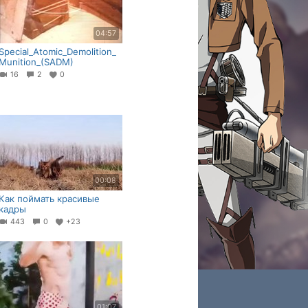
04:57
Special_Atomic_Demolition_
Munition_(SADM)
16
2
0
00:08
Как поймать красивые
кадры
443
0
+23
01:07