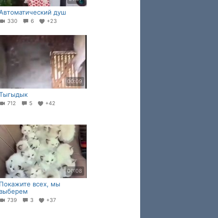
Автоматический душ
330
6
+23
00:09
Тыгыдык
712
5
+42
00:08
Покажите всех, мы
выберем
739
3
+37