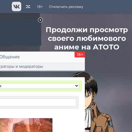
18+
Отключить рекламу
18+
Общение
раторы и модераторы