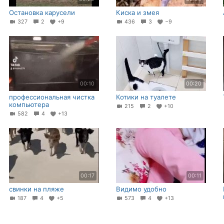
Остановка карусели
Киска и змея
327
2
+9
436
3
−9
00:10
00:20
профессиональная чистка
Котики на туалете
компьютера
215
2
+10
582
4
+13
00:17
00:11
свинки на пляже
Видимо удобно
187
4
+5
573
4
+13