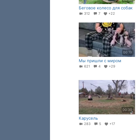
Беговое колесо для собак
312
7
+22
00:19
Мы пришли с миром
621
4
+29
00:30
Карусель
283
5
+17