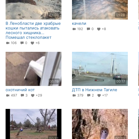
03:00
01:28
В Ленобласти две храбрые
качели
кошки пытались атаковать
192
0
+8
лесного хищника...
Помешал стеклопакет⁠
106
0
+6
00:19
00:17
охотничий кот
ДТП в Нижнем Тагиле
497
3
+29
379
2
+17
00:22
00:09