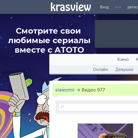
Вход
или
реги
Кино
Онлайн
Девушки
slawomir
→
Видео
977