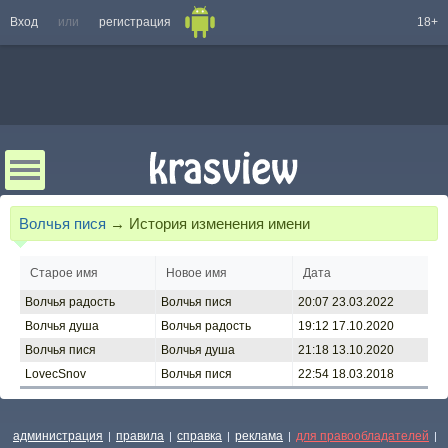
Вход
или
регистрация
18+
Волчья пися
→
История изменения имени
Старое имя
Новое имя
Дата
Волчья радость
Волчья пися
20:07 23.03.2022
Волчья душа
Волчья радость
19:12 17.10.2020
Волчья пися
Волчья душа
21:18 13.10.2020
LovecSnov
Волчья пися
22:54 18.03.2018
администрация
правила
справка
реклама
для правообладателей
|
|
|
|
|