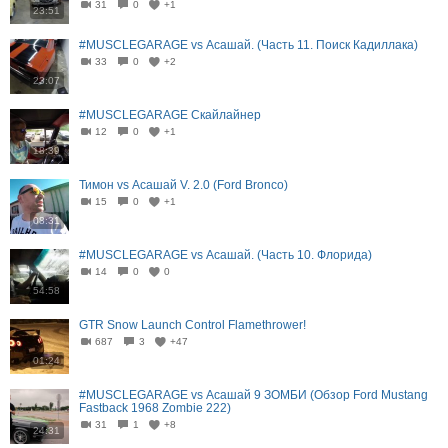
31
0
+1
23:51
#MUSCLEGARAGE vs Асашай. (Часть 11. Поиск Кадиллака)
33
0
+2
23:07
#MUSCLEGARAGE Скайлайнер
12
0
+1
18:39
Тимон vs Асашай V. 2.0 (Ford Bronco)
15
0
+1
08:31
#MUSCLEGARAGE vs Асашай. (Часть 10. Флорида)
14
0
0
54:58
GTR Snow Launch Control Flamethrower!
687
3
+47
01:24
#MUSCLEGARAGE vs Асашай 9 ЗОМБИ (Обзор Ford Mustang
Fastback 1968 Zombie 222)
31
1
+8
24:31