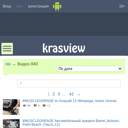
Вход
или
регистрация
18+
nix
→
Видео
840
1
2
3
...
42
→
#MUSCLEGARAGE vs Асашай 13 (Флорида, поиск тягача)
38
0
+1
15:42
#MUSCLEGARAGE Автомобильный аукцион Barret Jackson,
Palm Beach. (Часть 12)