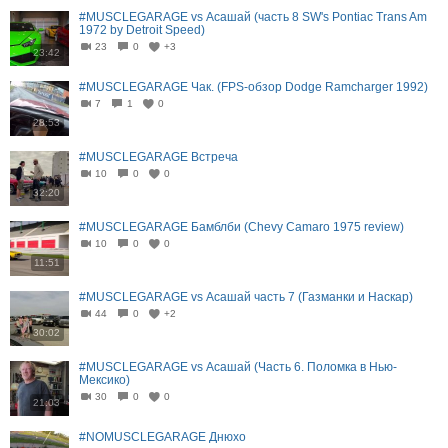
#MUSCLEGARAGE vs Асашай (часть 8 SW's Pontiac Trans Am
1972 by Detroit Speed)
23
0
+3
23:42
#MUSCLEGARAGE Чак. (FPS-обзор Dodge Ramcharger 1992)
7
1
0
28:53
#MUSCLEGARAGE Встреча
10
0
0
32:20
#MUSCLEGARAGE Бамблби (Chevy Camaro 1975 review)
10
0
0
11:51
#MUSCLEGARAGE vs Асашай часть 7 (Газманки и Наскар)
44
0
+2
30:02
#MUSCLEGARAGE vs Асашай (Часть 6. Поломка в Нью-
Мексико)
30
0
0
21:03
#NOMUSCLEGARAGE Днюхо