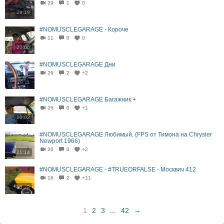
29
1
0
29:19
#NOMUSCLEGARAGE - Короче
11
0
0
20:06
#NOMUSCLEGARAGE Дни
26
2
+2
29:11
#NOMUSCLEGARAGE Багажник +
26
0
+1
10:02
#NOMUSCLEGARAGE Любимый. (FPS от Тимона на Chrysler
Newport 1966)
20
0
+2
21:14
#NOMUSCLEGARAGE - #TRUEORFALSE - Москвич 412
16
2
+11
13:28
1
2
3
...
42
→