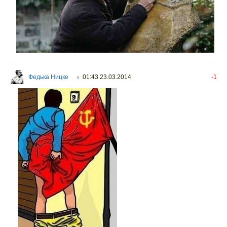
Федька Ницке
01:43 23.03.2014
-1
○