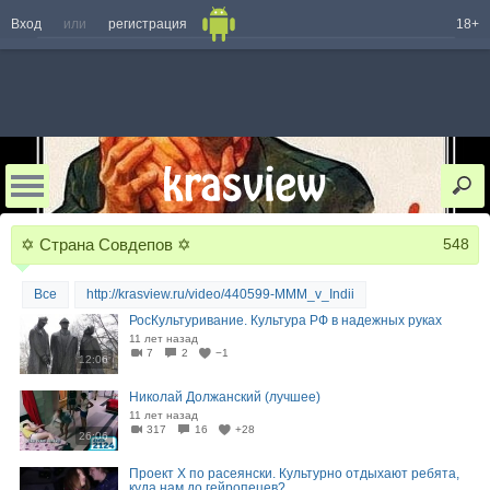
Вход
или
регистрация
18+
✡ Страна Совдепов ✡
548
Все
http://krasview.ru/video/440599-MMM_v_Indii
РосКультуривание. Культура РФ в надежных руках
11 лет назад
7
2
−1
12:06
Николай Должанский (лучшее)
11 лет назад
317
16
+28
26:06
Проект Х по расеянски. Культурно отдыхают ребята,
куда нам до гейропецев?