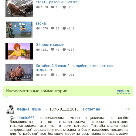
стоять! разобьешься же !
4578
10
+266
00:09
весна
4576
39
+141
00:22
Эйприл и сиськи
4181
46
+157
00:35
Китайский боевик 2 - индийское кино все еще
отдыхает
4057
19
+214
01:47
Информативные комментарии
скрыть
Федька Ницке
13:46 01.12.2013
в ответ на ↓
+4
○
@
andronio666
,
перечислены плюсы социализма, в своём
большинстве, а не тоталитаризма, плюсы советского
тоталитаризма, это что те зеки которые "отрабатывали своё
содержание" составляли пол страны и были намерено посажены
для "отработки" все большие проекты ссср выполнялись руками