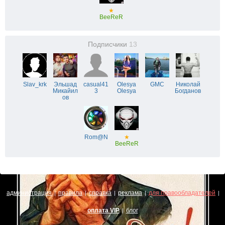
★
BeeReR
Подписчики
13
Slav_krk
Эльшад
casual41
Olesya
GMC
Николай
Микайил
3
Olesya
Богданов
ов
Rom@N
★
BeeReR
администрация
правила
справка
реклама
для правообладателей
|
|
|
|
|
оплата VIP
блог
|