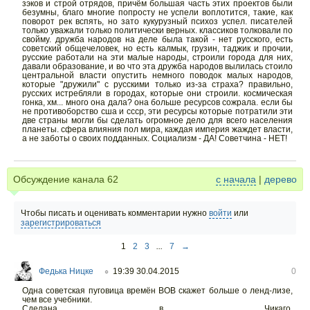
зэков и строй отрядов, причём большая часть этих проектов были
безумны, благо многие попросту не успели воплотится, такие, как
поворот рек вспять, но зато кукурузный психоз успел. писателей
только уважали только политически верных. классиков толковали по
свойму. дружба народов на деле была такой - нет русского, есть
советский общечеловек, но есть калмык, грузин, таджик и прочии,
русские работали на эти малые народы, строили города для них,
давали образование, и во что эта дружба народов вылилась стоило
центральной власти опустить немного поводок малых народов,
которые "дружили" с русскими только из-за страха? правильно,
русских истребляли в городах, которые они строили. космическая
гонка, хм... много она дала? она больше ресурсов сожрала. если бы
не противоборство сша и ссср, эти ресурсы которые потратили эти
две страны могли бы сделать огромное дело для всего населения
планеты. сфера влияния пол мира, каждая империя жаждет власти,
а не заботы о своих подданных. Социализм - ДА! Советчина - НЕТ!
Обсуждение канала
62
с начала
|
дерево
Чтобы писать и оценивать комментарии нужно
войти
или
зарегистрироваться
1
2
3
...
7
→
Федька Ницке
19:39 30.04.2015
0
○
Одна советская пуговица времён ВОВ скажет больше о ленд-лизе,
чем все учебники.
Сделана в Чикаго.