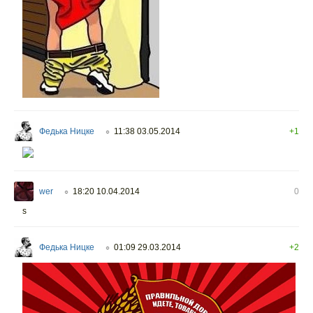
Федька Ницке
11:38 03.05.2014
+1
○
wer
18:20 10.04.2014
0
○
s
Федька Ницке
01:09 29.03.2014
+2
○