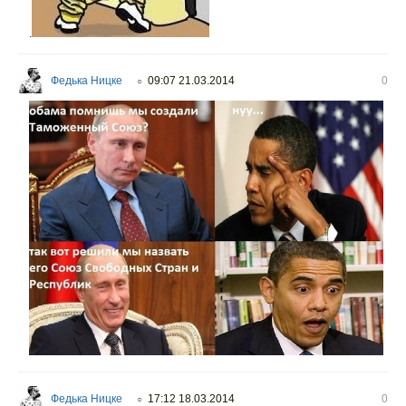
.
Федька Ницке
09:07 21.03.2014
0
○
Федька Ницке
17:12 18.03.2014
0
○