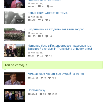
11 лет назад
05:21
533
21
+2
Ленин-Гриб! Стегает по-теме.
11 лет назад
149
1
0
00:36
Входить или не входить - вот в чем вопрос.
11 лет назад
195
9
−6
05:29
Изгнание беса в Приднестровье православным
батюшкой exorcism in Transnistria orthodox priest
11 лет назад
08:17
27
12
+4
Топ за сегодня
Комеди Клаб Кредит 500 рублей на 70 лет
13715
9
+98
06:34
Покажи киску
6144
39
+511
01:01