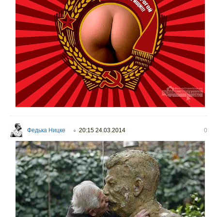
Федька Ницке
20:15 24.03.2014
0
○