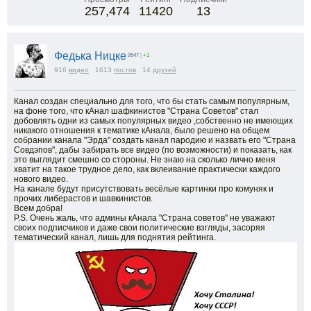
257,474
11420
13
Федька Ницке
9547
|
+1
916
видео
1613
постов
14
друзей
Канал создан специально для того, что бы стать самым популярным,
на фоне того, что кАнал шафкинистов "Страна Советов" стал
добовлять одни из самых популярных видео ,собственно не имеющих
никакого отношения к тематике кАнала, было решено на общем
собрании канала "Эрда" создать канал пародию и назвать его "Страна
Совдэпов", дабы забирать все видео (по возможности) и показать, как
это выглядит смешно со стороны. Не знаю на сколько лично меня
хватит на такое трудное дело, как вклеивание практически каждого
нового видео.
На канале будут присутствовать весёлые картинки про комуняк и
прочих либерастов и шавкинистов.
Всем добра!
P.S. Очень жаль, что админы кАнала "Страна советов" не уважают
своих подписчиков и даже свои политические взгляды, засоряя
тематический канал, лишь для поднятия рейтинга.