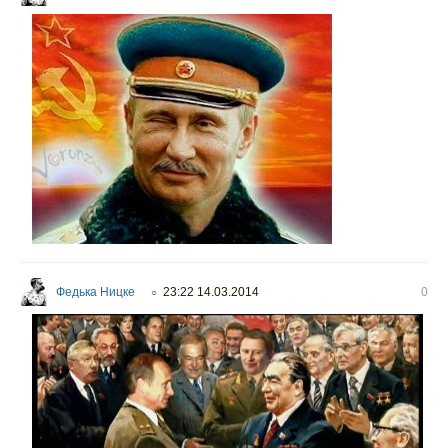
Федька Ницке
23:22 14.03.2014
0
○