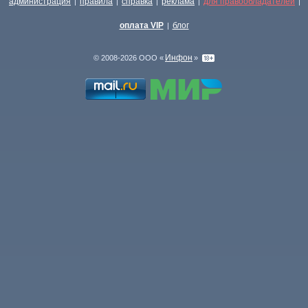
администрация
правила
справка
реклама
для правообладателей
|
|
|
|
|
оплата VIP
блог
|
Инфон
© 2008-2026 ООО «
»