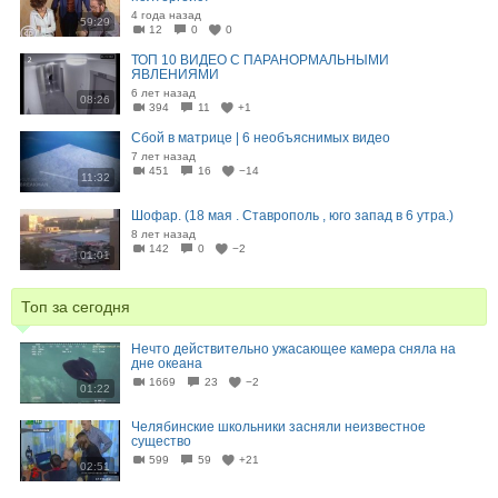
4 года назад
59:29
12
0
0
ТОП 10 ВИДЕО С ПАРАНОРМАЛЬНЫМИ
ЯВЛЕНИЯМИ
6 лет назад
08:26
394
11
+1
Сбой в матрице | 6 необъяснимых видео
7 лет назад
451
16
−14
11:32
Шофар. (18 мая . Ставрополь , юго запад в 6 утра.)
8 лет назад
142
0
−2
01:01
Топ за сегодня
Нечто действительно ужасающее камера сняла на
дне океана
1669
23
−2
01:22
Челябинские школьники засняли неизвестное
существо
599
59
+21
02:51