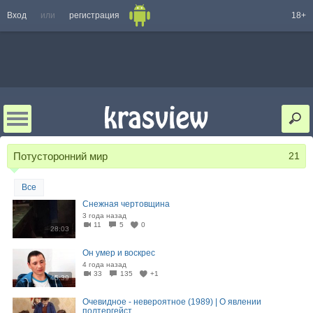
Вход
или
регистрация
18+
Потусторонний мир
21
Все
Снежная чертовщина
3 года назад
11
5
0
28:03
Он умер и воскрес
4 года назад
33
135
+1
45:39
Очевидное - невероятное (1989) | О явлении
полтергейст