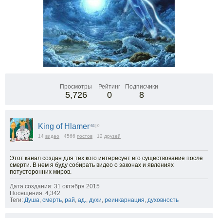
Просмотры
Рейтинг
Подписчики
5,726
0
8
King of Hlamer
64
| 0
14
видео
4566
постов
12
друзей
Этот канал создан для тех кого интересует его существование после
смерти. В нем я буду собирать видео о законах и явлениях
потусторонних миров.
Дата создания: 31 октября 2015
Посещения: 4,342
Теги:
Душа
,
смерть
,
рай
,
ад.
,
духи
,
реинкарнация
,
духовность