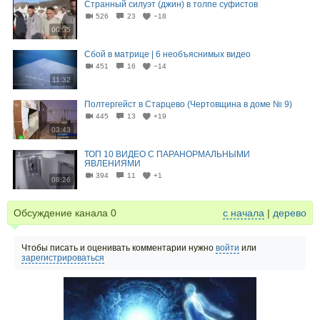
Странный силуэт (джин) в толпе суфистов
526
23
−18
00:35
Сбой в матрице | 6 необъяснимых видео
451
16
−14
11:32
Полтергейст в Старцево (Чертовщина в доме № 9)
445
13
+19
03:43
ТОП 10 ВИДЕО С ПАРАНОРМАЛЬНЫМИ
ЯВЛЕНИЯМИ
394
11
+1
08:26
Обсуждение канала
0
с начала
|
дерево
Чтобы писать и оценивать комментарии нужно
войти
или
зарегистрироваться