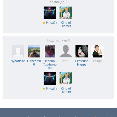
Команда
2
★
Инсайт
King of
Hlamer
Подписчики
8
syharidze
Concept8
Ирина
lan31
Ekaterina
zalupa
6
Трофимо
Happy
ва
★
Инсайт
King of
Hlamer