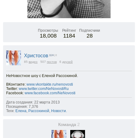
Просмотры
Рейтинг
Подписчики
18,008
1184
28
Христосов
1124
| 0
85
видео
507
постов
6
друзей
НеНовостное шоу с Еленой Рассохиной.
ВКонтакте:
www.vkontakte.ru/nenovosti
Twitter:
www.twitter.com/NeNovostiRu
Facebook:
www.facebook.com/NeNovosti
Дата создания: 22 марта 2013
Посещения: 7,376
Теги:
Елена
,
Рассохиной
,
Новости.
Команда
2