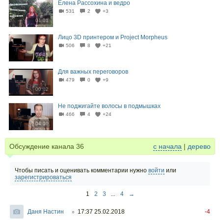
Елена Рассохина и ведро
531
2
+3
01:01
Лицо 3D принтером и Project Morpheus
506
8
+21
04:45
Для важных переговоров
479
0
+9
00:02
Не поджигайте волосы в подмышках
466
4
+24
04:10
Обсуждение канала
36
с начала
|
дерево
Чтобы писать и оценивать комментарии нужно
войти
или
зарегистрироваться
1
2
3
...
4
→
Даня Настин
17:37 25.02.2018
-4
○