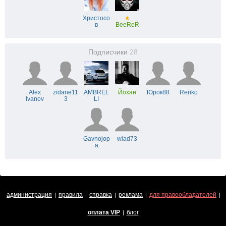
Христосо
★
в
BeeReR
Подписчики
28
Alex
zidane11
AMBREL
Йохан
Юрок88
Renko
Ivanov
3
LI
Gavnojop
wlad73
a
администрация
правила
справка
реклама
для правообладателей
|
|
|
|
|
оплата VIP
блог
|