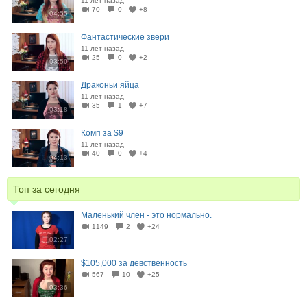
11 лет назад
70
0
+8
04:55
Фантастические звери
11 лет назад
25
0
+2
03:50
Драконьи яйца
11 лет назад
35
1
+7
03:18
Комп за $9
11 лет назад
40
0
+4
04:13
Топ за сегодня
Маленький член - это нормально.
1149
2
+24
02:27
$105,000 за девственность
567
10
+25
03:36