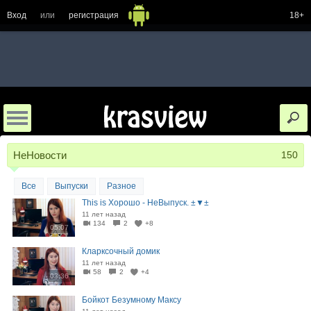
Вход
или
регистрация
18+
НеНовости
150
Все
Выпуски
Разное
This is Хорошо - НеВыпуск. ±▼±
11 лет назад
134
2
+8
05:07
Кларксочный домик
11 лет назад
58
2
+4
03:36
Бойкот Безумному Максу