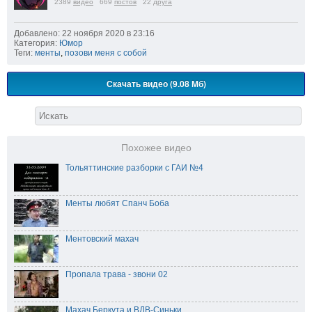
2389
видео
669
постов
22
друга
Добавлено: 22 ноября 2020 в 23:16
Категория:
Юмор
Теги:
менты
,
позови меня с собой
Скачать видео (9.08 Мб)
Похожее видео
Тольяттинские разборки с ГАИ №4
Менты любят Спанч Боба
Ментовский махач
Пропала трава - звони 02
Махач Беркута и ВДВ-Синьки