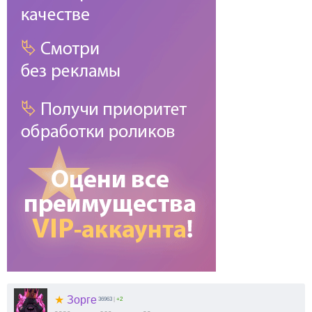
★
Зорге
36963
|
+2