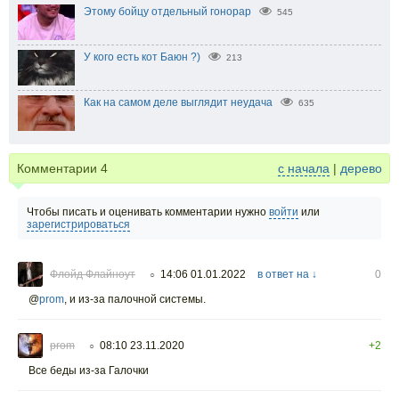
Этому бойцу отдельный гонорар
545
У кого есть кот Баюн ?)
213
Как на самом деле выглядит неудача
635
Комментарии
4
с начала
|
дерево
Чтобы писать и оценивать комментарии нужно
войти
или
зарегистрироваться
Флойд Флайноут
14:06 01.01.2022
в ответ на ↓
0
○
@
prom
,
и из-за палочной системы.
prom
08:10 23.11.2020
+2
○
Все беды из-за Галочки