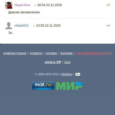
Stupid fAce
00:54 23.11.2020
+2
○
Дукалис великолепен
nikita0001
23:59 22.11.2020
+4
○
Эх..
администрация
правила
справка
реклама
для правообладателей
|
|
|
|
|
оплата VIP
блог
|
Инфон
© 2008-2026 ООО «
»