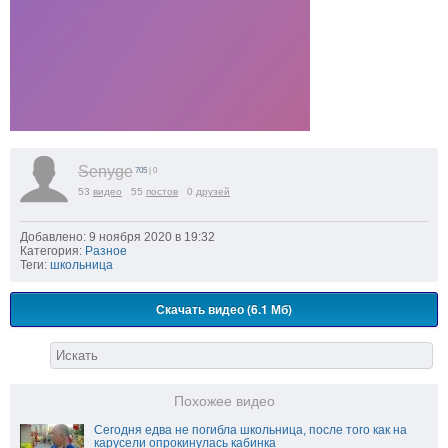
Senyge
705
| 0
53
видео
55
постов
0
друзей
Добавлено: 9 ноября 2020 в 19:32
Категория:
Разное
Теги:
школьница
Скачать видео (6.1 Мб)
Похожее видео
Cегодня едва не погибла школьница, после того как на
карусели опрокинулась кабинка