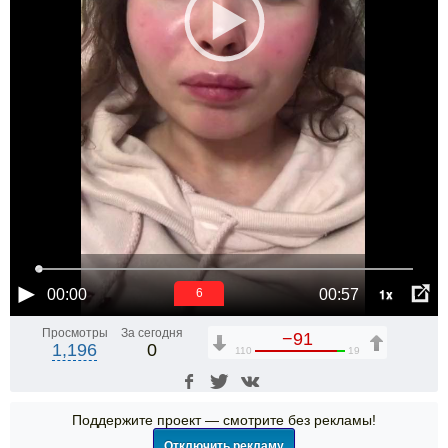
1x
00:00
00:57
6
Просмотры
За сегодня
−91
1,196
0
110
19
Поддержите проект — смотрите без рекламы!
Отключить рекламу