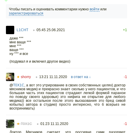
Чтобы писать и оценивать комментарии нужно
войти
или
зарегистрироваться
L1CHT
05:45 25.06.2021
+1
○
даже ***
мне ваще ***
мне ***
ваще ***
ну *** и все
(подумал я и включил другое видео)
★
shorry
13:21 11.11.2020
в ответ на ↓
-1
○
@
T0X1C
,
а вот это утрирование в своих собственных целях) доктор
мясников медик) и прекрасно знает сколько у него пациентов, и что
большая часть этих пациентов страдают легкой формой паранои
по поводу своего здоровья) это нифига не открытие для любого
медика)) все остальное после этого высказвания это бред сивой
кобылы) автора в студию) просто интересно, что б всерьез не
воспринимать)
★
T0X1C
01:23 11.11.2020
-1
○
Доктор Мясников считает, что россияне сами разоряют