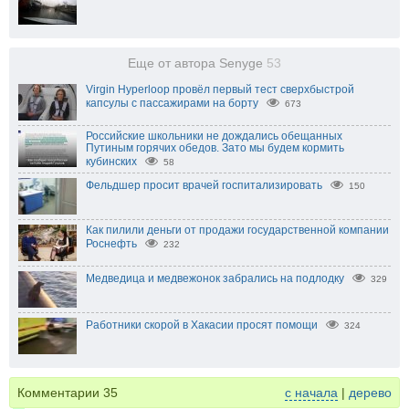
Еще от автора Senyge
53
Virgin Hyperloop провёл первый тест сверхбыстрой
капсулы с пассажирами на борту
673
Российские школьники не дождались обещанных
Путиным горячих обедов. Зато мы будем кормить
кубинских
58
Фельдшер просит врачей госпитализировать
150
Как пилили деньги от продажи государственной компании
Роснефть
232
Медведица и медвежонок забрались на подлодку
329
Работники скорой в Хакасии просят помощи
324
Комментарии
35
с начала
|
дерево