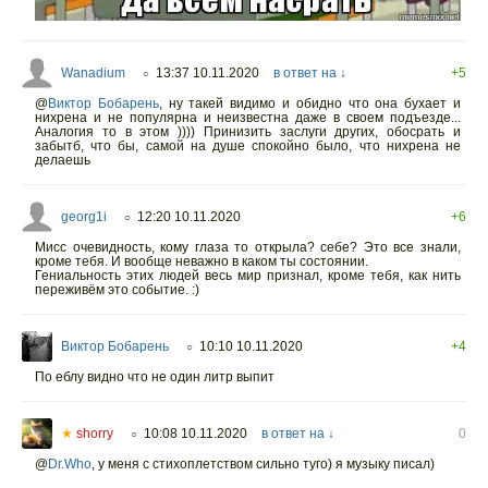
Wanadium
13:37 10.11.2020
в ответ на ↓
+5
○
@
Виктор Бобарень
,
ну такей видимо и обидно что она бухает и
нихрена и не популярна и неизвестна даже в своем подъезде...
Аналогия то в этом )))) Принизить заслуги других, обосрать и
забытб, что бы, самой на душе спокойно было, что нихрена не
делаешь
georg1i
12:20 10.11.2020
+6
○
Мисс очевидность, кому глаза то открыла? себе? Это все знали,
кроме тебя. И вообще неважно в каком ты состоянии.
Гениальность этих людей весь мир признал, кроме тебя, как нить
переживём это событие. :)
Виктор Бобарень
10:10 10.11.2020
+4
○
По еблу видно что не один литр выпит
★
shorry
10:08 10.11.2020
в ответ на ↓
0
○
@
Dr.Who
, у меня с стихоплетством сильно туго) я музыку писал)