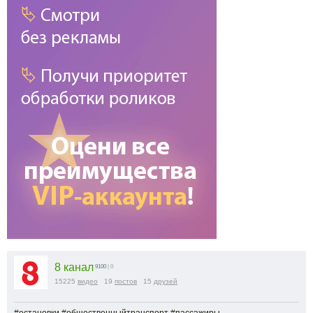
8 канал
9100
| 0
15225
видео
19
постов
15
друзей