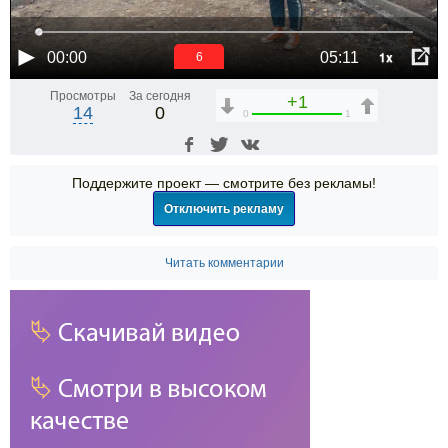
1x
00:00
05:11
5
Просмотры
За сегодня
+1
14
0
0
1
Поддержите проект — смотрите без рекламы!
Отключить рекламу
Читать комментарии