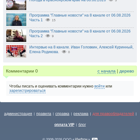
Погода в Красноярском крае на 08.08.2026
3
Программа "Главные новости" на 8 канале от 06.08.2026
Часть 1
15
Программа "Главные новости" на 8 канале от 06.08.2026
Часть 2
9
Интервью на 8 канале. Иван Головкин, Алексей Куринный,
Елена Родикова.
0
Комментарии
0
с начала
|
дерево
Чтобы писать и оценивать комментарии нужно
войти
или
зарегистрироваться
администрация
правила
справка
реклама
для правообладателей
|
|
|
|
|
оплата VIP
блог
|
Инфон
© 2008-2026 ООО «
»