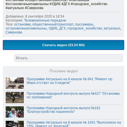
#остановки #общественныйтранспорт #пассажиры
#остановочныепавильоны #УДИБ #ДГХ #городское_хозяйство
#актуально #Смирнова
Добавлено: 8 сентября 2020 в 18:54
Категория:
Телевизионные передачи
Теги:
остановки
,
общественныйтранспорт
,
пассажиры
,
остановочныепавильоны
,
УДИБ
,
ДГХ
,
городское_хозяйство
,
актуально
,
Смирнова
Скачать видео (53.54 Мб)
Похожее видео
Программа Актуально на 8 канале № 841 "Ремонт пр.
Мира отстает на 3 недели"
Программа Народный контроль выпуск №427 "Остановка
по требованию"
Программа Народный контроль выпуск №181
"Благоустройство пашенного"
Программа Актуально на 8 канале № 1041 "Выполнено на
10%. Ремонт ул. Крупской"