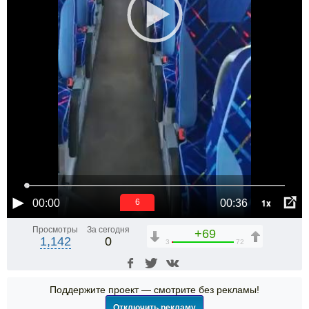
1x
00:00
00:36
6
Просмотры
За сегодня
+69
1,142
0
3
72
Поддержите проект — смотрите без рекламы!
Отключить рекламу