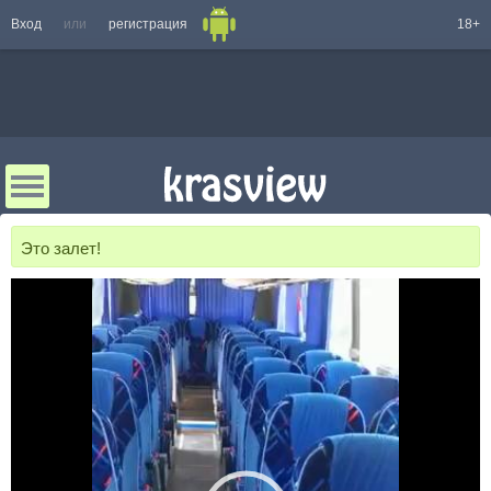
Вход
или
регистрация
18+
Это залет!