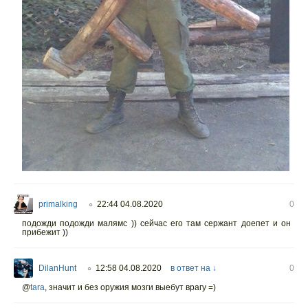
primalking
22:44 04.08.2020
0
○
подожди подожди малямс )) сейчас его там сержант доепет и он
прибежит ))
DilanHunt
12:58 04.08.2020
в ответ на ↓
0
○
@
tara
,
значит и без оружия мозги выебут врагу =)