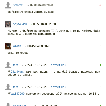
shtorm1
07:00 04.08.2020
-2
○
фейк конечно! ябы ментов вызвав
Voytkevich
06:59 04.08.2020
0
•
Ну что то фейком попахивает ))) А если нет, то по любому баба
забыла. Это прям без вариантов ))
azotik
00:45 04.08.2020
+3
○
ствол то хорош
tara
22:24 03.08.2020
в ответ на ↓
+1
○
@
DilanHunt
,
там таки парни, что на баб больше надежды при
обороне страны...
tara
22:23 03.08.2020
в ответ на ↓
+2
○
@
Vasilii7000
,
причем тут резервисты? У них срочникам лет 16-18 ...
Vasilii7000
22:19 03.08.2020
+1