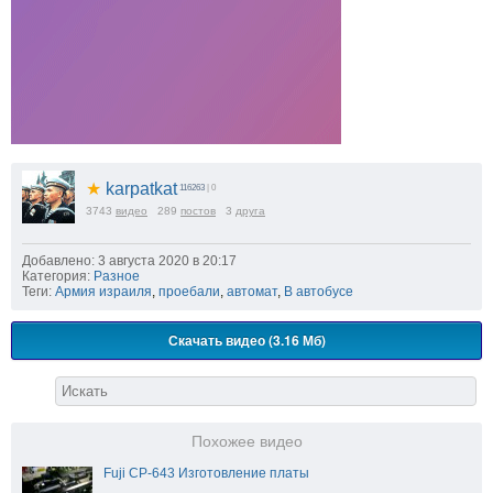
★
karpatkat
116263
| 0
3743
видео
289
постов
3
друга
Добавлено: 3 августа 2020 в 20:17
Категория:
Разное
Теги:
Армия израиля
,
проебали
,
автомат
,
В автобусе
Скачать видео (3.16 Мб)
Похожее видео
Fuji CP-643 Изготовление платы