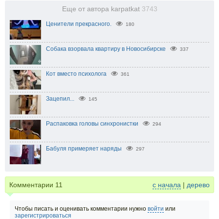
Еще от автора karpatkat
3743
Ценители прекрасного.
180
Собака взорвала квартиру в Новосибирске
337
Кот вместо психолога
361
Зацепил...
145
Распаковка головы синхронистки
294
Бабуля примеряет наряды
297
Комментарии
11
с начала
|
дерево
Чтобы писать и оценивать комментарии нужно
войти
или
зарегистрироваться