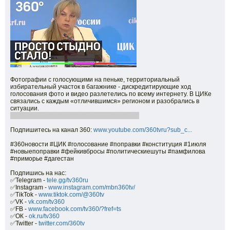
Фотографии с голосующими на пеньке, территориальный
избирательный участок в багажнике - дискредитирующие ход
голосования фото и видео разлетелись по всему интернету. В ЦИКе
связались с каждым «отличившимся» регионом и разобрались в
ситуации.
Спойлер - конечно, все не так, как выглядит.
Подпишитесь на канал 360:
www.youtube.com/360tvru?sub_c...
#360новости #ЦИК #голосование #поправки #конституция #1июля
#новыепоправки #фейкивбросы #политическиешуты #памфилова
#приморье #дагестан
Подпишись на нас:
✅Telegram -
tele.gg/tv360ru
✅Instagram -
www.instagram.com/mbn360tv/
✅TikTok -
www.tiktok.com/@360tv
✅VК -
vk.com/tv360
✅FB -
www.facebook.com/tv360/?fref=ts
✅ОК -
ok.ru/tv360
✅Twitter -
twitter.com/360tv