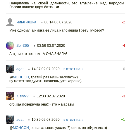
Панфилова на своей должности, это глумление над народом
России нашего царя батюшки.
Илья няшка
00:14 06.07.2020
-2
○
Мне одному , мимика ее лица напомнила Грету Тунберг?
Sol-365
03:59 03.07.2020
-4
○
Ага, ни кто незнал - А ОНА ЗНАЛА!
agat
14:37 02.07.2020
в ответ на ↓
0
○
@
МОНСОН
,
третий раз бушь заливать?)
ну может так думать начнешь, уже хорошо)
KislyVV
12:33 02.07.2020
-3
○
ого, как повернула она))) это ж маразм
agat
10:39 02.07.2020
в ответ на ↓
+1
○
@
МОНСОН
,
чо навального удалил?) опять он обделался))