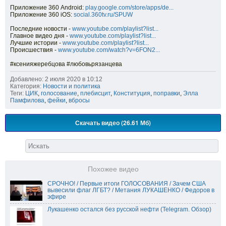
Приложение 360 Android:
play.google.com/store/apps/de...
Приложение 360 iOS:
social.360tv.ru/SPUW
Последние новости -
www.youtube.com/playlist?list...
Главное видео дня -
www.youtube.com/playlist?list...
Лучшие истории -
www.youtube.com/playlist?list...
Происшествия -
www.youtube.com/watch?v=6FON2...
#ксенияжеребцова #любовьрязанцева
Добавлено: 2 июля 2020 в 10:12
Категория:
Новости и политика
Теги:
ЦИК
,
голосование
,
плебисцит
,
Конституция
,
поправки
,
Элла
Памфилова
,
фейки
,
вбросы
Скачать видео (26.61 Мб)
Похожее видео
СРОЧНО! / Первые итоги ГОЛОСОВАНИЯ / Зачем США
вывесили флаг ЛГБТ? / Метания ЛУКАШЕНКО / Федоров в
эфире
Лукашенко остался без русской нефти (Telegram. Обзор)