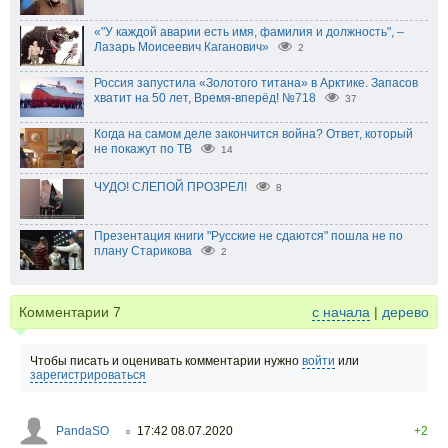
«"У каждой аварии есть имя, фамилия и должность", –
Лазарь Моисеевич Каганович»
2
Россия запустила «Золотого титана» в Арктике. Запасов
хватит на 50 лет, Время-вперёд! №718
37
Когда на самом деле закончится война? Ответ, который
не покажут по ТВ
14
ЧУДО! СЛЕПОЙ ПРОЗРЕЛ!
8
Презентация книги "Русские не сдаются" пошла не по
плану Старикова
2
Комментарии
7
с начала
|
дерево
Чтобы писать и оценивать комментарии нужно
войти
или
зарегистрироваться
PandaSO
17:42 08.07.2020
+2
○