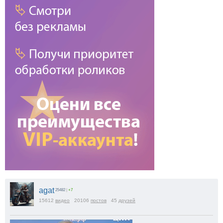
agat
25482
|
+7
15612
видео
20106
постов
45
друзей