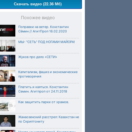
Скачать видео (22.36 Мб)
Похожее видео
Поправки на ветер. Константин
Сёмин // АгитПроп 16.02.2020
МЫ- "СЕТЬ" ПОД НОГАМИ МАЙОРА!
Жуков про дело «СЕТИ»
Капитализм, фашиз и экономические
противоречия
Платить и каяться. Константин
Семин. Агитпроп от 24.11.2018
Как защитить парки от храмов.
Жанаозенский расстрел: Казахстан не
по Скриптониту
Никто не шагает левой. Константин