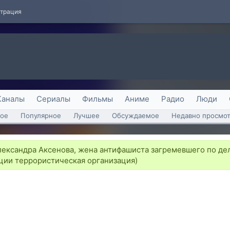
страция
Каналы
Сериалы
Фильмы
Аниме
Радио
Люди
ое
Популярное
Лучшее
Обсуждаемое
Недавно просмо
ександра Аксенова, жена антифашиста загремевшего по дел
ции террористическая организация)