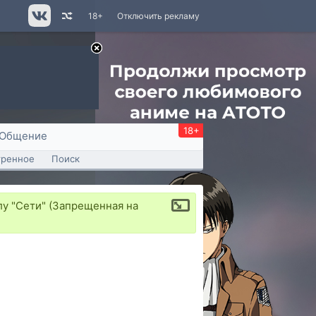
18+
Отключить рекламу
18+
Общение
тренное
Поиск
у "Сети" (Запрещенная на