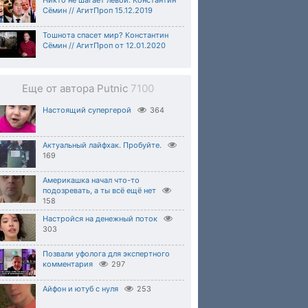
Сёмин // АгитПроп 15.12.2019
Тошнота спасет мир? Константин
Сёмин // АгитПроп от 12.01.2020
Еще от автора Putnic
7100
Настоящий супергерой
364
Актуальный лайфхак. Пробуйте.
169
Америкашка начал что-то
подозревать, а ты всё ещё нет
158
Настройся на денежный поток
303
Позвали уфолога для экспертного
комментария
297
Айфон и ютуб с нуля
253