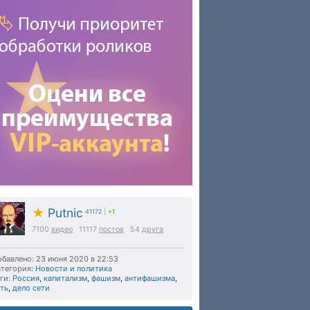
★
Putnic
41172
|
+1
7100
видео
11117
постов
54
друга
бавлено: 23 июня 2020 в 22:53
тегория:
Новости и политика
ги:
Россия
,
капитализм
,
фашизм
,
антифашизма
,
ть
,
дело сети