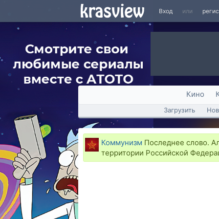
Вход
или
реги
Кино
Загрузить
Нов
Коммунизм
Последнее слово. Ал
территории Российской Федера