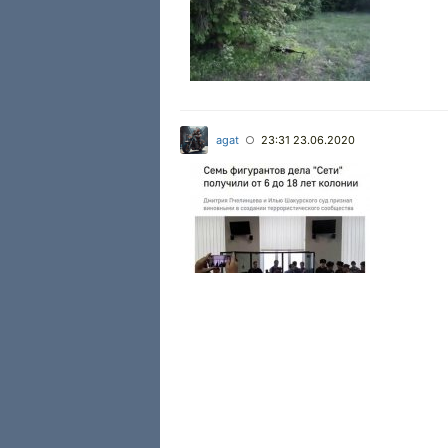
agat
23:31 23.06.2020
○