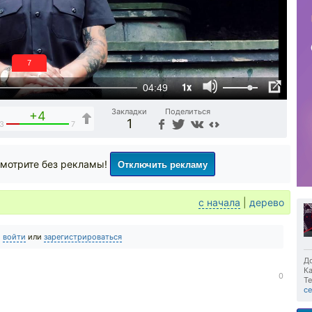
6
1x
04:49
Закладки
Поделиться
+4
1
3
7
Отключить рекламу
мотрите без рекламы!
с начала
|
дерево
о
войти
или
зарегистрироваться
До
Ка
0
Те
се