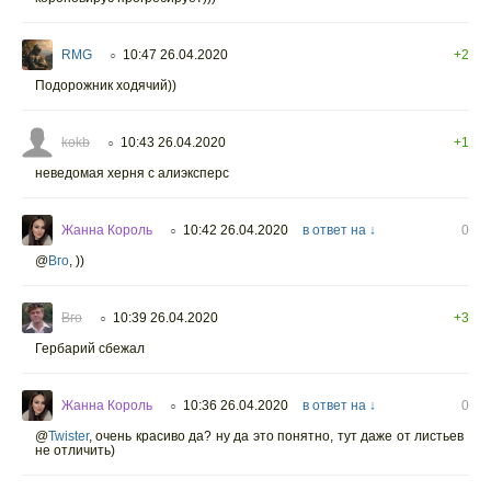
RMG
10:47 26.04.2020
+2
○
Подорожник ходячий))
kokb
10:43 26.04.2020
+1
○
неведомая херня с алиэксперс
Жанна Король
10:42 26.04.2020
в ответ на ↓
0
○
@
Вго
,
))
Вго
10:39 26.04.2020
+3
○
Гербарий сбежал
Жанна Король
10:36 26.04.2020
в ответ на ↓
0
○
@
Twister
,
очень красиво да? ну да это понятно, тут даже от листьев
не отличить)