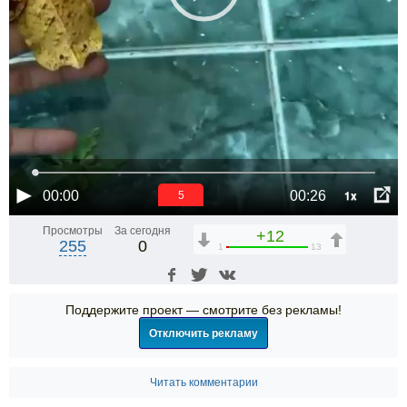
1x
00:00
00:26
5
Просмотры
За сегодня
+12
255
0
1
13
Поддержите проект — смотрите без рекламы!
Отключить рекламу
Читать комментарии