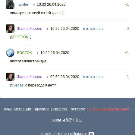
Twister
10:33 26.04.2020
+1
○
мимикрия во всей своей красе:)
Жанна Король
10:25 26.04.2020
в ответ на ↓
0
○
@
BOCTOK
,
)
BOCTOK
10:22 26.04.2020
+1
○
Листотел/листовидка
Жанна Король
09:59 26.04.2020
в ответ на ↓
-1
○
@
Vegas
,
с переводом нет?
администрация
правила
справка
реклама
для правообладателей
|
|
|
|
|
оплата VIP
блог
|
Инфон
© 2008-2026 ООО «
»