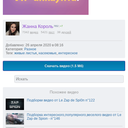
Жанна Король
7652
|
+7
7342
видео
5421
пост
38
друзей
Добавлено: 26 апреля 2020 в 08:16
Категория:
Разное
Теги:
живые листья
,
насекомые
,
интересное
Скачать видео (1.5 Мб)
Похожее видео
Подборки видео от Le Zap de Spi0n n°122
Подборка интересного,популярного,веселого видео от Le
Zap de Spion - n°146