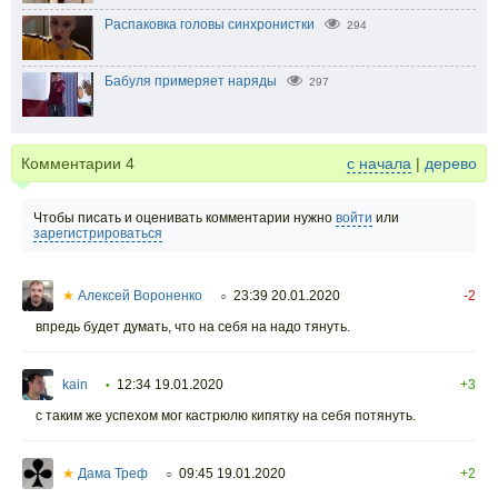
Распаковка головы синхронистки
294
Бабуля примеряет наряды
297
Комментарии
4
с начала
|
дерево
Чтобы писать и оценивать комментарии нужно
войти
или
зарегистрироваться
★
Алексей Вороненко
23:39 20.01.2020
-2
○
впредь будет думать, что на себя на надо тянуть.
kain
12:34 19.01.2020
+3
•
с таким же успехом мог кастрюлю кипятку на себя потянуть.
★
Дама Треф
09:45 19.01.2020
+2
○