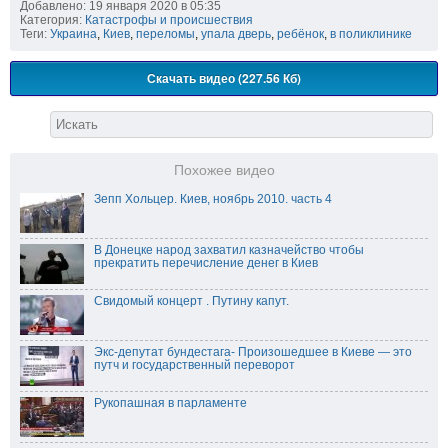
Добавлено: 19 января 2020 в 05:35
Категория:
Катастрофы и происшествия
Теги:
Украина
,
Киев
,
переломы
,
упала дверь
,
ребёнок
,
в поликлинике
Скачать видео (227.56 Кб)
Похожее видео
Зепп Хольцер. Киев, ноябрь 2010. часть 4
В Донецке народ захватил казначейство чтобы
прекратить перечисление денег в Киев
Свидомый концерт . Путину капут.
Экс-депутат бундестага- Произошедшее в Киеве — это
путч и государственный переворот
Рукопашная в парламенте