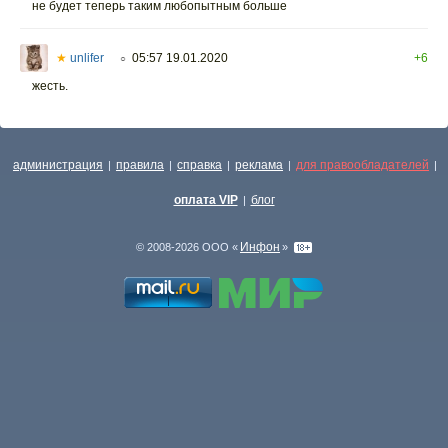
не будет теперь таким любопытным больше
★
unlifer
05:57 19.01.2020
+6
○
жесть.
администрация
правила
справка
реклама
для правообладателей
|
|
|
|
|
оплата VIP
блог
|
Инфон
© 2008-2026 ООО «
»