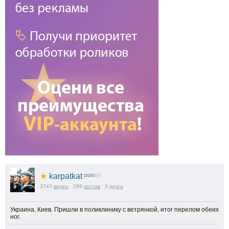
★
karpatkat
116263
| 0
3743
видео
289
постов
3
друга
Украина, Киев. Пришли в поликлинику с ветрянкой, итог перелом обеих
ног.