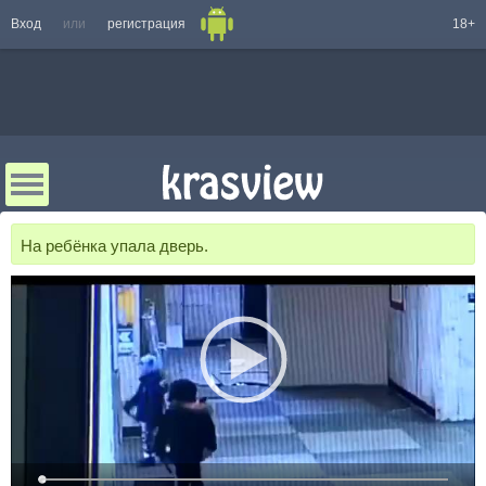
Вход
или
регистрация
18+
На ребёнка упала дверь.