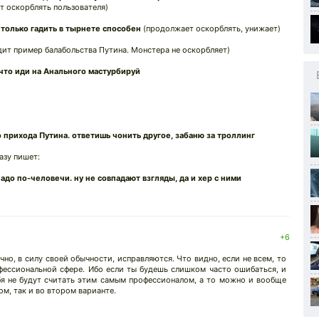
 оскорблять пользователя)
 только гадить в тырнете способен
(продолжает оскорблять, унижает)
одит пример балабольства Путина. Монстера не оскорбляет)
 что иди на Анального мастурбируй
 прихода Путина. ответишь чонить другое, забаню за троллинг
азу пишет:
надо по-человечи. ну не совпадают взгляды, да и хер с ними
↓
+6
о, в силу своей обычности, исправляются. Что видно, если не всем, то
ессиональной сфере. Ибо если ты будешь слишком часто ошибаться, и
бя не будут считать этим самым профессионалом, а то можно и вообще
ом, так и во втором варианте.