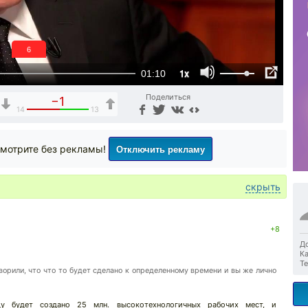
5
1x
01:10
Поделиться
−1
14
13
Отключить рекламу
мотрите без рекламы!
скрыть
↓
+8
До
Ка
Те
ворили, что что то будет сделано к определенному времени и вы же лично
 будет создано 25 млн. высокотехнологичных рабочих мест, и