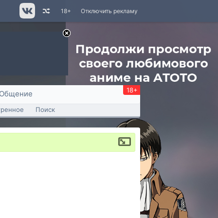
18+
Отключить рекламу
18+
Общение
тренное
Поиск