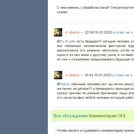
С чем именно, с балабольством? Очковтирател
сказал.
★
shorry
22:56 10.01.2020
в ответ на ↓
•
@
Пу И
,
кто есть бездари?) сегодня человек от
все связанные человеческим фактором) бу
аэрокосмосе это реально несколько сотен че
одного из них жена к другому ушла, и он вмес
но они к сожалению предсказывать будущее по
★
shorry
10:42 10.01.2020
в ответ на ↓
•
@
Faa24
,
обычный человек) вот вы лично никогд
же лично не делали?) а президенту приходить
сроку) причем по разным причинам) чаще вс
это катастрофы) любой человек который рабо
Все обсуждения.
Комментарии
163
Чтобы писать и оценивать комментарии нужн