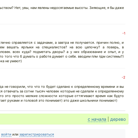
ьством? Нет, увы, нам явлены недосягаемые высоты. Зияющие, я бы даже
-1
лично справляется с задачами, а завтра не получается. причин полно, и
дем вешать ярлыки на специалистов? на всю цепочку? а поверь, в
ловек. всех куда? подметать дворы? а у них образование и опыт, и у
то того что б думать о работе думает о себе. вводим плм пдм системы?)
ка не умеют)
-2
а не говорили, что что то будет сделано к определенному времени и вы
ся отвечать за сотни тысяч человек которые не сделали к определенному
его это просто мелкие сложности которые оттягивают время как будто
тает руками и головой это понимает) это даже школьники понимают)
с начала
|
дерево
о
войти
или
зарегистрироваться