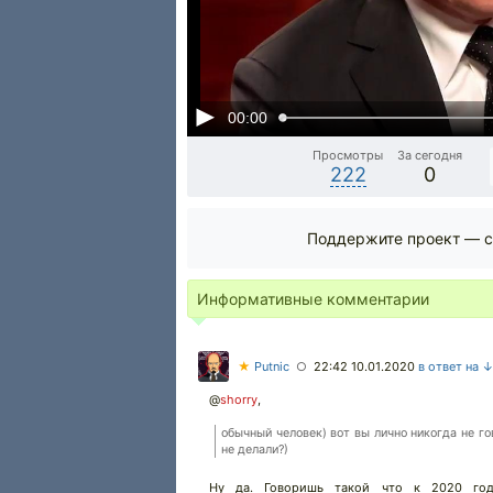
00:00
Просмотры
За сегодня
222
0
Поддержите проект — с
Информативные комментарии
★
Putnic
22:42 10.01.2020
в ответ на 
○
@
shorry
,
обычный человек) вот вы лично никогда не го
не делали?)
Ну да. Говоришь такой что к 2020 году