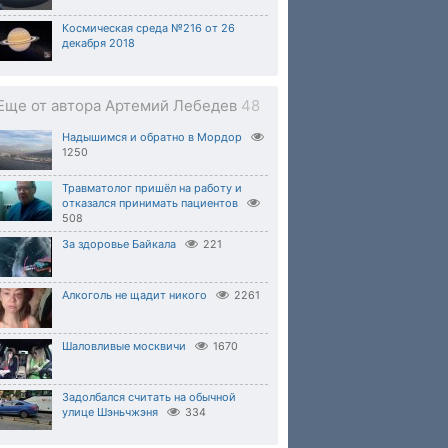
Космическая среда №216 от 26
декабря 2018
Еще от автора Артемий Лебедев
48
Надышимся и обратно в Мордор
1250
Травматолог пришёл на работу и
отказался принимать пациентов
508
За здоровье Байкала
221
Алкоголь не щадит никого
2261
Шаловливые москвичи
1670
Задолбался считать на обычной
улице Шэньчжэня
334