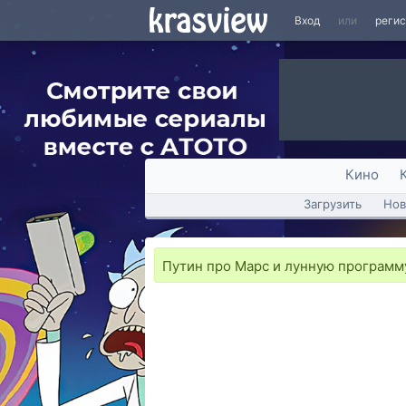
Вход
или
реги
Кино
Загрузить
Нов
Путин про Марс и лунную программу