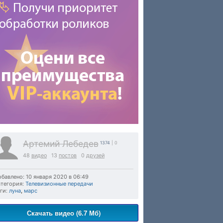
Артемий Лебедев
1374
| 0
48
видео
13
постов
0
друзей
бавлено: 10 января 2020 в 06:49
тегория:
Телевизионные передачи
ги:
луна
,
марс
Скачать видео (6.7 Мб)