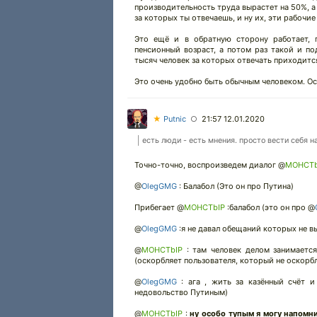
производительность труда вырастет на 50%, а
за которых ты отвечаешь, и ну их, эти рабочи
Это ещё и в обратную сторону работает, 
пенсионный возраст, а потом раз такой и п
тысяч человек за которых отвечать приходитс
Это очень удобно быть обычным человеком. Ос
★
Putnic
21:57 12.01.2020
○
есть люди - есть мнения. просто вести себя н
Точно-точно, воспроизведем диалог @
MOHCTb
@
OlegGMG
: Балабол (Это он про Путина)
Прибегает @
MOHCTbIP
:балабол (это он про @
@
OlegGMG
:я не давал обещаний которых не вы
@
MOHCTbIP
: там человек делом занимается
(оскорбляет пользователя, который не оскорбл
@
OlegGMG
: ага , жить за казённый счёт и
недовольство Путиным)
@
MOHCTbIP
:
ну особо тупым я могу напомни