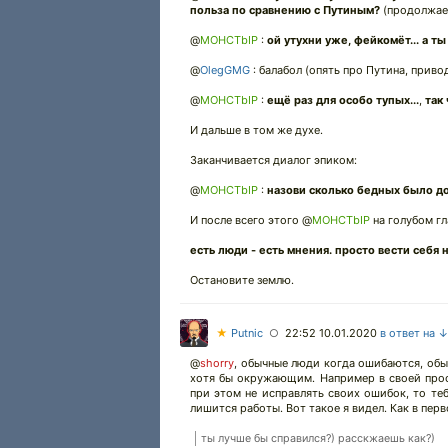
польза по сравнению с Путиным?
(продолжает
@
MOHCTbIP
:
ой утухни уже, фейкомёт...
а ты
@
OlegGMG
: балабол (опять про Путина, прив
@
MOHCTbIP
:
ещё раз для особо тупых...
,
так
И дальше в том же духе.
Заканчивается диалог эпиком:
@
MOHCTbIP
:
назови сколько бедных было до
И после всего этого @
MOHCTbIP
на голубом гл
есть люди - есть мнения. просто вести себя 
Остановите землю.
★
Putnic
22:52 10.01.2020
в ответ на 
○
@
shorry
,
обычные люди когда ошибаются, обычн
хотя бы окружающим. Например в своей проф
при этом не исправлять своих ошибок, то те
лишится работы. Вот такое я видел. Как в перв
ты лучше бы справился?) расскжаешь как?)