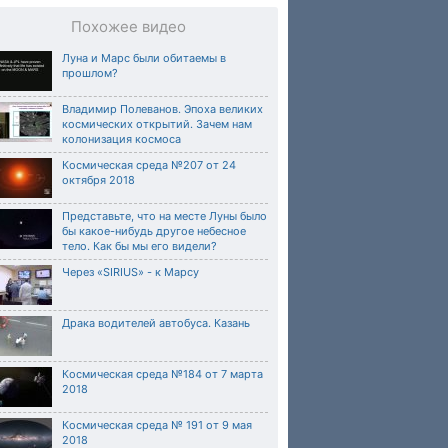
Похожее видео
Луна и Марс были обитаемы в
прошлом?
Владимир Полеванов. Эпоха великих
космических открытий. Зачем нам
колонизация космоса
Космическая среда №207 от 24
октября 2018
Представьте, что на месте Луны было
бы какое-нибудь другое небесное
тело. Как бы мы его видели?
Через «SIRIUS» - к Марсу
Драка водителей автобуса. Казань
Космическая среда №184 от 7 марта
2018
Космическая среда № 191 от 9 мая
2018