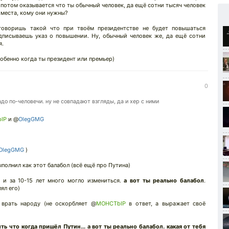
 потом оказывается что ты обычный человек, да ещё сотни тысяч человек
е места, кому они нужны?
говоришь такой что при твоём президентстве не будет повышаться
одписываешь указ о повышении. Ну, обычный человек же, да ещё сотни
я.
обенно когда ты президент или премьер)
0
адо по-человечи. ну не совпадают взгляды, да и хер с ними
IP
и @
OlegGMG
OlegGMG
)
полнил как этот балабол (всё ещё про Путина)
 и за 10-15 лет много могло измениться.
а вот ты реально балабол
.
ял его)
 врать народу (не оскорбляет @
MOHCTbIP
в ответ, а выражает своё
ть что когда пришёл Путин...
а вот ты реально балабол. какая от тебя