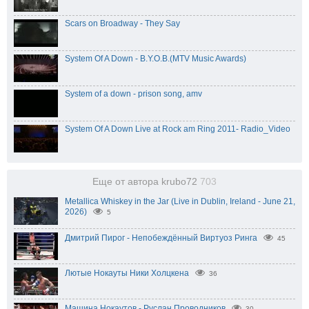
Scars on Broadway - They Say
System Of A Down - B.Y.O.B.(MTV Music Awards)
System of a down - prison song, amv
System Of A Down Live at Rock am Ring 2011- Radio_Video
Еще от автора krubo72
703
Metallica Whiskey in the Jar (Live in Dublin, Ireland - June 21,
2026)
5
Дмитрий Пирог - Непобеждённый Виртуоз Ринга
45
Лютые Нокауты Ники Холцкена
36
Машина Нокаутов - Руслан Проводников
30