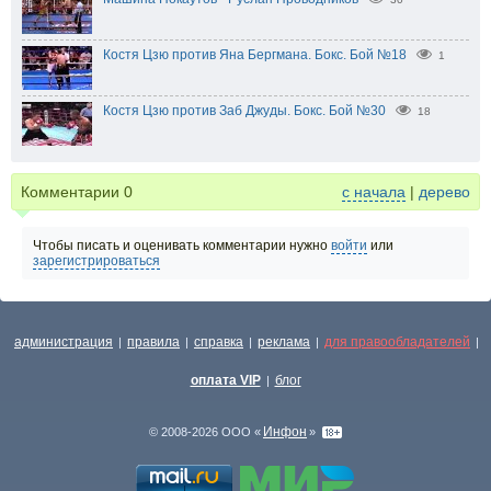
Костя Цзю против Яна Бергмана. Бокс. Бой №18
1
Костя Цзю против Заб Джуды. Бокс. Бой №30
18
Комментарии
0
с начала
|
дерево
Чтобы писать и оценивать комментарии нужно
войти
или
зарегистрироваться
администрация
правила
справка
реклама
для правообладателей
|
|
|
|
|
оплата VIP
блог
|
Инфон
© 2008-2026 ООО «
»