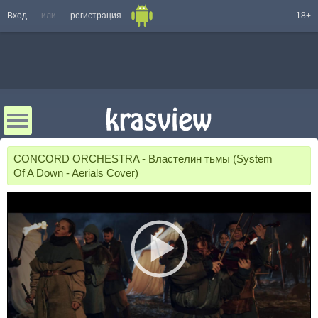
Вход
или
регистрация
18+
CONCORD ORCHESTRA - Властелин тьмы (System
Of A Down - Aerials Cover)