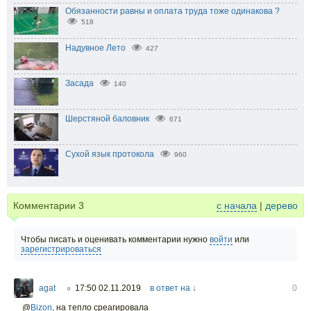
Обязанности равны и оплата труда тоже одинакова ?
518
Надувное Лето
427
Засада
140
Шерстяной баловник
671
Сухой язык протокола
960
Комментарии
3
с начала
|
дерево
Чтобы писать и оценивать комментарии нужно
войти
или
зарегистрироваться
agat
17:50 02.11.2019
в ответ на ↓
0
○
@
Bizon
,
на тепло среагировала