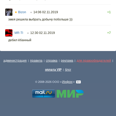
★
Bizon
14:06 02.11.2019
+1
○
змея решила выбрать добычу побольше )))
MR-TI
12:30 02.11.2019
+7
○
дебил ёбанный
администрация
правила
справка
реклама
для правообладателей
|
|
|
|
|
оплата VIP
блог
|
Инфон
© 2008-2026 ООО «
»