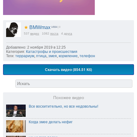
★
BMWmax
14564
| 0
537
видео
1082
поста
4
друга
Добавлено: 2 ноября 2019 в 12:25
Категория:
Катастрофы и происшествия
Теги:
террариум
,
птица
,
змея
,
кормление
,
телефон
Скачать видео (854.51 Кб)
Похожее видео
Все восхитительно, но все недовольны!
Когда змее делать нефиг