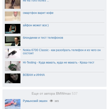
не на того полез ...
смартфон варит кофе
айфон может все:)
блондинки и тест телефонов
Nokia 6700 Classic - как разобрать телефон и из чего он
состоит
Hi-Testing - Куда макать, куда не макать - Краш-тест
ВОВАН и ИННА
Еще от автора BMWmax
537
Румынский экшен
365