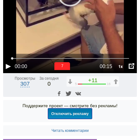
1x
00:00
00:15
6
Просмотры
За сегодня
+11
307
0
5
16
Поддержите проект — смотрите без рекламы!
Отключить рекламу
Читать комментарии