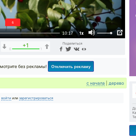
6
1x
10:17
Поделиться
+1
0
1
Отключить рекламу
мотрите без рекламы!
с начала
|
дерево
о
войти
или
зарегистрироваться
До
Ка
Те