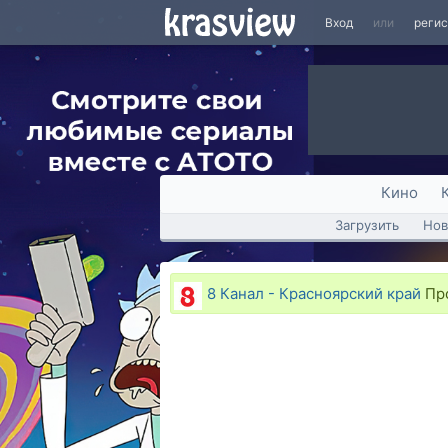
Вход
или
реги
Кино
Загрузить
Нов
8 Канал - Красноярский край
Про