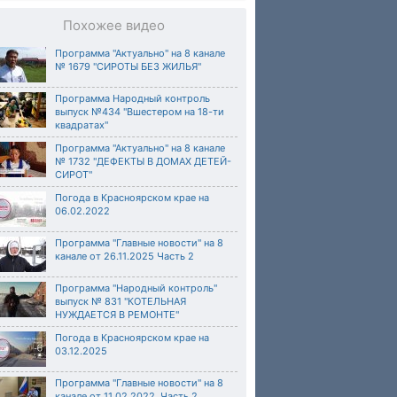
Похожее видео
Программа "Актуально" на 8 канале
№ 1679 "СИРОТЫ БЕЗ ЖИЛЬЯ"
Программа Народный контроль
выпуск №434 "Вшестером на 18-ти
квадратах"
Программа "Актуально" на 8 канале
№ 1732 "ДЕФЕКТЫ В ДОМАХ ДЕТЕЙ-
СИРОТ"
Погода в Красноярском крае на
06.02.2022
Программа "Главные новости" на 8
канале от 26.11.2025 Часть 2
Программа "Народный контроль"
выпуск № 831 "КОТЕЛЬНАЯ
НУЖДАЕТСЯ В РЕМОНТЕ"
Погода в Красноярском крае на
03.12.2025
Программа "Главные новости" на 8
канале от 11.02.2022. Часть 2