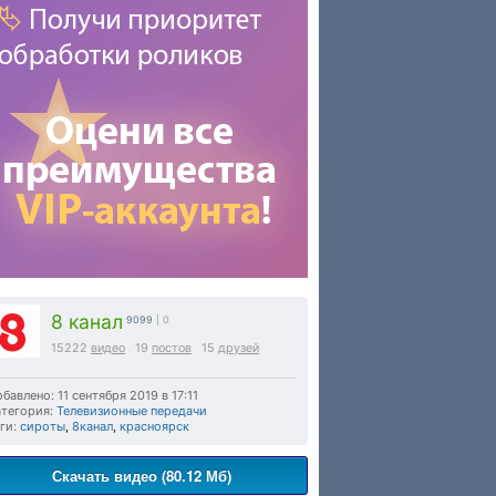
8 канал
9099
| 0
15222
видео
19
постов
15
друзей
бавлено: 11 сентября 2019 в 17:11
тегория:
Телевизионные передачи
ги:
сироты
,
8канал
,
красноярск
Скачать видео (80.12 Мб)