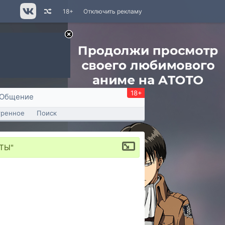
18+
Отключить рекламу
18+
Общение
тренное
Поиск
ОТЫ"