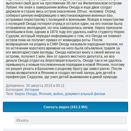
выполнял свой долг на протяжении 30 лет на Филиппинском острове
Лубанг. Не зная о завершении войны Онода и еще двое солдат
держали в страхе весь остров (население 20тыс. человек). Отряд
собирал ценную информацию о местонахождении военных баз,
устраивал перестрелку с полицией и военными. Вскоре в перестрелке
с полицией Онода потерял отряд и остался один, на его поиски была
отправлена экспедиция, но она завершилась ничем. Хироо признали
погибшим в бою, однако в 1974 году его удалось найти студенту Норио
Судзуки, который передал информацию о том, что Онода не покинет
остров пока не получит приказ от командира роты. После
возвращения на родину в СМИ Оноду называли народным героем, но
по истечении короткого времени на него была объявлена травля за
его милитаристские взгляды. Онода написал книгу о своей жизни на
острове, получил 1 млн. йен от одного местного депутата, но все
деньги Онода отдал на благотворительность. Оноде так и не удалось
привыкнуть к новым послевоенным порядкам в новой Японии, поэтому
он решил уехать в Бразилию к родному брату где завел ранчо. После
снова возвратился в Японию и создал летний лагерь для детей в
префектуре Сидзуока, где учил детей выживанию в дикой природе.
Добавлено: 30 августа 2019 в 00:11
Категория:
История
Теги:
Хироо Онода
,
Япония
,
война
,
документальный фильм
Скачать видео (243.3 Мб)