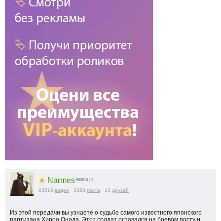
★
Narmes
660615
| 0
23516
видео
3363
поста
13
друзей
Из этой передачи вы узнаете о судьбе самого известного японского
партизана Хироо Онода. Этот солдат оставался на боевом посту и