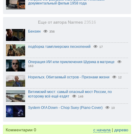
документальный фильм 1958 года
Еще от автора Narmes
23516
Бензин
356
подборка тамплиерских песнопений
17
Операция ИИ или приключения Шурика в матрице
163
Норильск. Обитаемый остров - Признаки жизни
12
Витимский мост: самый опасный мост России, по
которому всё ещё ездят
146
System Of A Down - Chop Suey (Piano Cover)
10
Комментарии
0
с начала
|
дерево