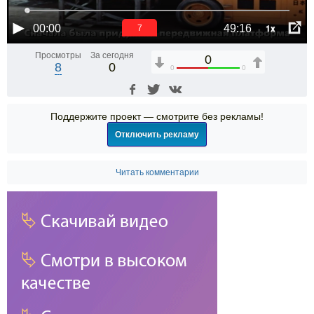
1x
00:00
49:16
6
Просмотры
За сегодня
0
8
0
0
0
Поддержите проект — смотрите без рекламы!
Отключить рекламу
Читать комментарии