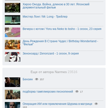
Хироо Онода. Война, длиною в 30 лет. Японский
документальный фильм
Мистер Лонг / Mr. Long - Трейлер
Вечера с котом / Yoru wa Neko to Issho - 1 сезон, 23 серия
День Рождения В Стране Чудес / Birthday Wonderland -
"Фильм"
Зенонзард / Zenonzard - 1 сезон, 9 серия
Еще от автора Narmes
23516
Бензин
357
подборка тамплиерских песнопений
17
Операция ИИ или приключения Шурика в матрице
163