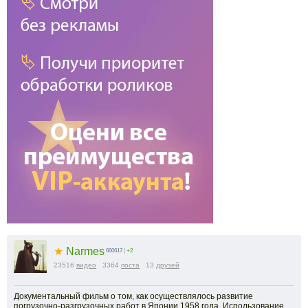
★
Narmes
660617
|
+2
23516
видео
3364
поста
13
друзей
Документальный фильм о том, как осуществлялось развитие
погрузочно-разгрузочных работ в Японии 1958 года. Использование