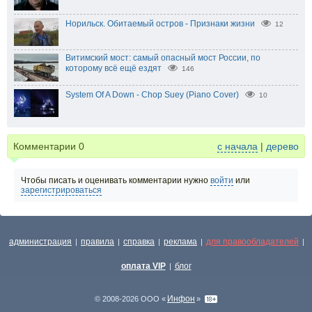
Норильск. Обитаемый остров - Признаки жизни
12
Витимский мост: самый опасный мост России, по
которому всё ещё ездят
146
System Of A Down - Chop Suey (Piano Cover)
10
Комментарии
0
с начала
|
дерево
Чтобы писать и оценивать комментарии нужно
войти
или
зарегистрироваться
администрация
правила
справка
реклама
для правообладателей
|
|
|
|
|
оплата VIP
блог
|
Инфон
© 2008-2026 ООО «
»