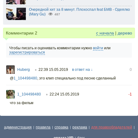
Очередной хит за 8 минут. Плохоспал feat БМВ - Одеялко
(Mary Gu)
487
Комментарии
2
с начала
|
дерево
Чтобы писать и оценивать комментарии нужно
войти
или
зарегистрироваться
Huberg
22:39 15.05.2019
в ответ на ↓
0
○
@
1_104498480
,
это клип специально под песню сделанный
1_104498480
22:24 15.05.2019
-1
○
что за фильм
администрация
правила
справка
реклама
для правообладателей
|
|
|
|
|