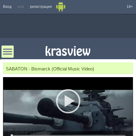
Вход
или
регистрация
18+
SABATON - Bismarck (Official Music Video)