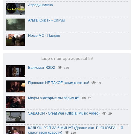
Аэродинамика
Агата Кристи - Опиум
Noize MC - Палево
Еще от автора zupostal
59
Банкомат R2D2
330
Прошлое НЕ ТАКОЕ каким кажется!
29
Мифы в которые мы верим #5
70
SABATON - Great War (Official Music Video)
29
КАЛЬЯН РЭП ЗА 5 МИНУТ (Драгни aka. PLOHOSPAL - Я
спасу твою красоту)
116