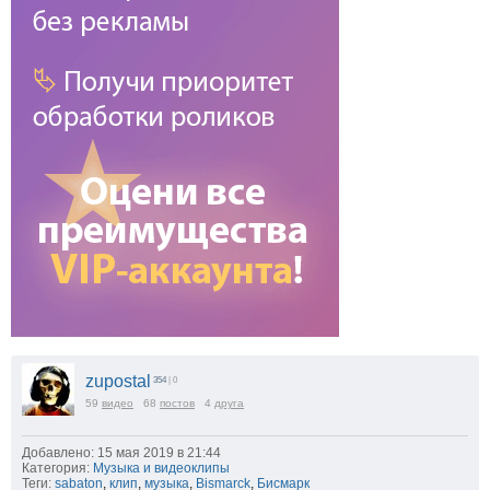
zupostal
354
| 0
59
видео
68
постов
4
друга
Добавлено: 15 мая 2019 в 21:44
Категория:
Музыка и видеоклипы
Теги:
sabaton
,
клип
,
музыка
,
Bismarck
,
Бисмарк