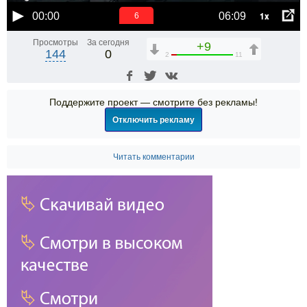
1x
00:00
06:09
6
Просмотры
За сегодня
+9
144
0
2
11
Поддержите проект — смотрите без рекламы!
Отключить рекламу
Читать комментарии