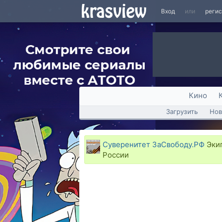
Вход
или
реги
Кино
Загрузить
Нов
Суверенитет ЗаСвободу.РФ
Экип
России