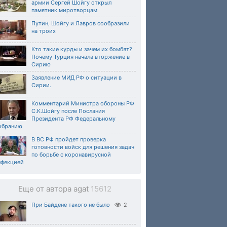
армии Сергей Шойгу открыл
памятник миротворцам
Путин, Шойгу и Лавров сообразили
на троих
Кто такие курды и зачем их бомбят?
Почему Турция начала вторжение в
Сирию
Заявление МИД РФ о ситуации в
Сирии.
Комментарий Министра обороны РФ
С.К.Шойгу после Послания
Президента РФ Федеральному
обранию
В ВС РФ пройдет проверка
готовности войск для решения задач
по борьбе с коронавирусной
нфекцией
Еще от автора agat
15612
При Байдене такого не было
2