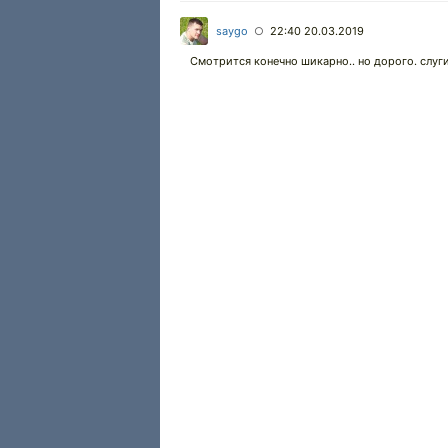
saygo
22:40 20.03.2019
○
Смотрится конечно шикарно.. но дорого. слуг