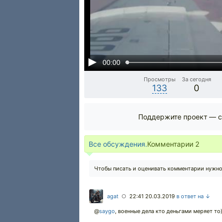
00:00
Просмотры
За сегодня
133
0
Поддержите проект — с
Все обсуждения.
Комментарии
2
Чтобы писать и оценивать комментарии нужн
agat
22:41 20.03.2019
в ответ на ↓
○
@
saygo
,
военные дела кто деньгами меряет то