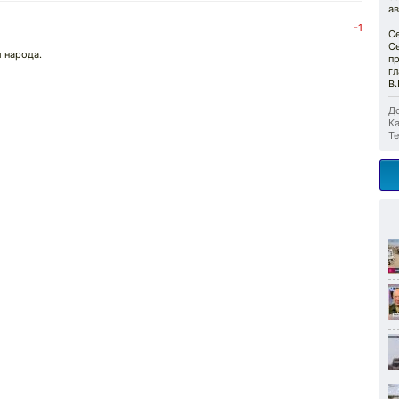
а
-1
С
С
и народа.
п
г
В.
До
Ка
Те