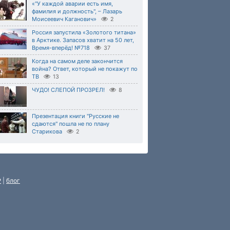
«"У каждой аварии есть имя,
фамилия и должность", – Лазарь
Моисеевич Каганович»
2
Россия запустила «Золотого титана»
в Арктике. Запасов хватит на 50 лет,
Время-вперёд! №718
37
Когда на самом деле закончится
война? Ответ, который не покажут по
ТВ
13
ЧУДО! СЛЕПОЙ ПРОЗРЕЛ!
8
Презентация книги "Русские не
сдаются" пошла не по плану
Старикова
2
P
|
блог