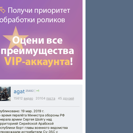
agat
25482
|
+1
15612
видео
20104
поста
45
друзей
убликовано: 19 мар. 2019 г.
о время перелёта Министра обороны РФ
енерала армии Сергея Шойгу над
ерриторией Сирийской Арабской
спублики борт главы военного ведомства
опровождали истребители Су-35С с