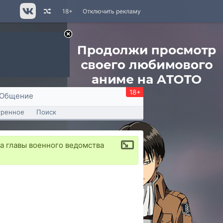
18+
Отключить рекламу
18+
Общение
тренное
Поиск
 главы военного ведомства