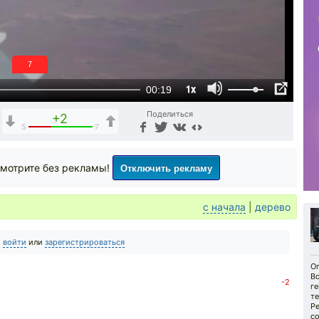
6
1x
00:19
Поделиться
+2
5
7
Отключить рекламу
мотрите без рекламы!
с начала
|
дерево
о
войти
или
зарегистрироваться
Оп
В
-2
г
т
)
Ре
с