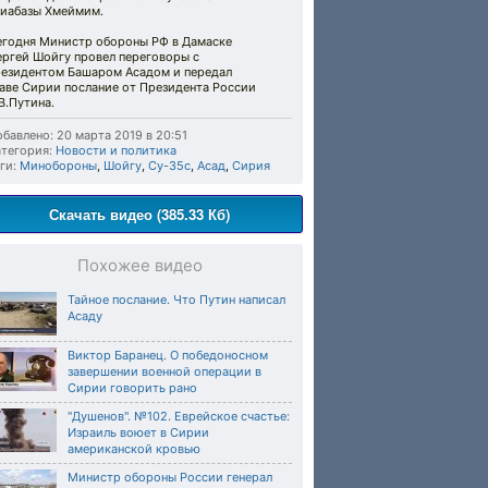
виабазы Хмеймим.
егодня Министр обороны РФ в Дамаске
ергей Шойгу провел переговоры с
резидентом Башаром Асадом и передал
лаве Сирии послание от Президента России
В.Путина.
бавлено: 20 марта 2019 в 20:51
тегория:
Новости и политика
ги:
Минобороны
,
Шойгу
,
Су-35с
,
Асад
,
Сирия
Скачать видео (385.33 Кб)
Похожее видео
Тайное послание. Что Путин написал
Асаду
Виктор Баранец. О победоносном
завершении военной операции в
Сирии говорить рано
"Душенов". №102. Еврейское счастье:
Израиль воюет в Сирии
американской кровью
Министр обороны России генерал