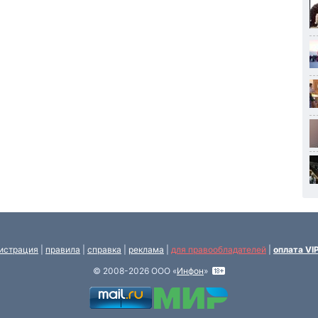
истрация
|
правила
|
справка
|
реклама
|
для правообладателей
|
оплата VI
© 2008-2026 ООО «
Инфон
»