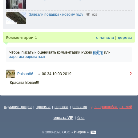
Завезли подарки к новому году
625
Комментарии
1
с начала
|
дерево
Чтобы писать и оценивать комментарии нужно
войти
или
зарегистрироваться
Poison86
00:34 10.03.2019
-2
○
Красава,Вован!!!
администрация
правила
справка
реклама
для правообладателей
|
|
|
|
|
оплата VIP
блог
|
Инфон
© 2008-2026 ООО «
»