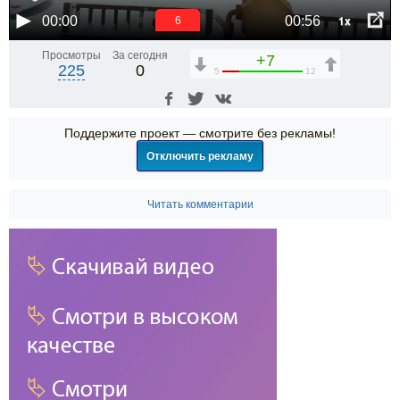
1x
00:00
00:56
6
Просмотры
За сегодня
+7
225
0
5
12
Поддержите проект — смотрите без рекламы!
Отключить рекламу
Читать комментарии