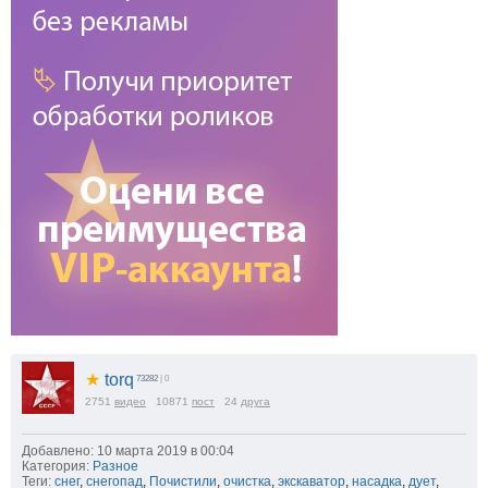
★
torq
73282
| 0
2751
видео
10871
пост
24
друга
Добавлено: 10 марта 2019 в 00:04
Категория:
Разное
Теги:
снег
,
снегопад
,
Почистили
,
очистка
,
экскаватор
,
насадка
,
дует
,