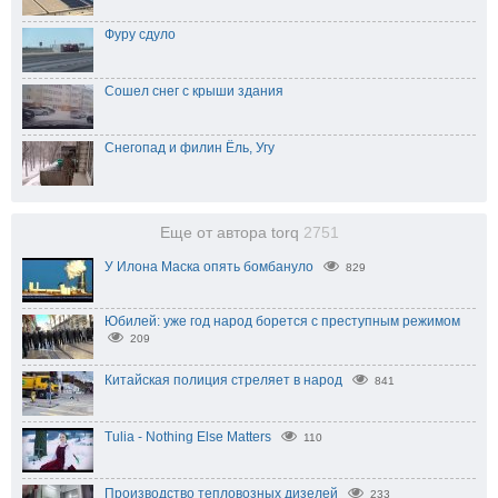
Фуру сдуло
Сошел снег с крыши здания
Снегопад и филин Ёль, Угу
Еще от автора torq
2751
У Илона Маска опять бомбануло
829
Юбилей: уже год народ борется с преступным режимом
209
Китайская полиция стреляет в народ
841
Tulia - Nothing Else Matters
110
Производство тепловозных дизелей
233