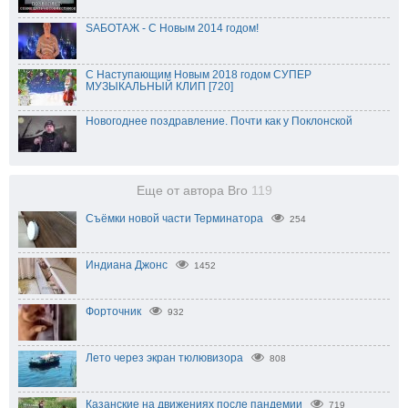
SАБОТАЖ - С Новым 2014 годом!
С Наступающим Новым 2018 годом СУПЕР
МУЗЫКАЛЬНЫЙ КЛИП [720]
Новогоднее поздравление. Почти как у Поклонской
Еще от автора Вго
119
Съёмки новой части Терминатора
254
Индиана Джонс
1452
Форточник
932
Лето через экран тюлювизора
808
Казанские на движениях после пандемии
719