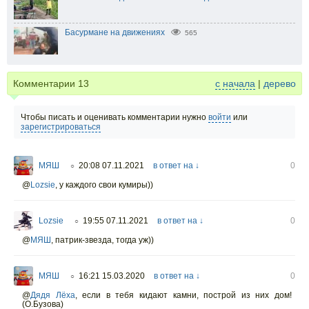
Басурмане на движениях
565
Комментарии
13
с начала
|
дерево
Чтобы писать и оценивать комментарии нужно
войти
или
зарегистрироваться
МЯШ
20:08 07.11.2021
в ответ на ↓
0
○
@
Lozsie
,
у каждого свои кумиры))
Lozsie
19:55 07.11.2021
в ответ на ↓
0
○
@
МЯШ
,
патрик-звезда, тогда уж))
МЯШ
16:21 15.03.2020
в ответ на ↓
0
○
@
Дядя Лёха
,
если в тебя кидают камни, построй из них дом!
(О.Бузова)