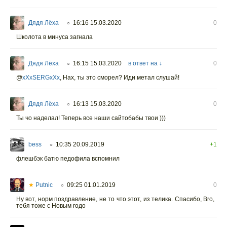
Дядя Лёха
16:16 15.03.2020
0
○
Школота в минуса загнала
Дядя Лёха
16:15 15.03.2020
в ответ на ↓
0
○
@
xXxSERGxXx
,
Нах, ты это сморел? Иди метал слушай!
Дядя Лёха
16:13 15.03.2020
0
○
Ты чо наделал! Теперь все наши сайтобабы твои )))
bess
10:35 20.09.2019
+1
○
флешбэк батю педофила вспомнил
★
Putnic
09:25 01.01.2019
0
○
Ну вот, норм поздравление, не то что этот, из телика. Спасибо, Bro,
тебя тоже с Новым годо