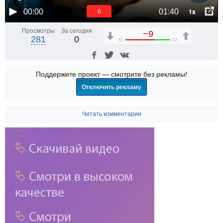
1x
00:00
01:40
6
Просмотры
За сегодня
−9
281
0
31
22
Поддержите проект — смотрите без рекламы!
Отключить рекламу
Читать комментарии