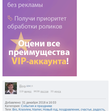
Вго
1214
| 0
119
видео
9638
постов
33
друга
Добавлено: 31 декабря 2018 в 16:03
Категория:
События и праздники
Теги:
Bro
,
Krasview
,
hlamer
,
Новый год
,
поздравление
,
счастье
,
радость
,