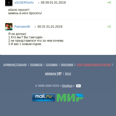
xXxSERGxXx
06:39 01.01.2019
+4
○
ебало просит!
камень в него бросить!
Farnsworth
00:31 01.01.2019
+2
○
Я не догнал:
1 Кто мы? Вы там один
2 не представился что за чем почему
3 И вас с новым годом.
администрация
правила
справка
реклама
для правообладателей
|
|
|
|
|
оплата VIP
блог
|
Инфон
© 2008-2026 ООО «
»